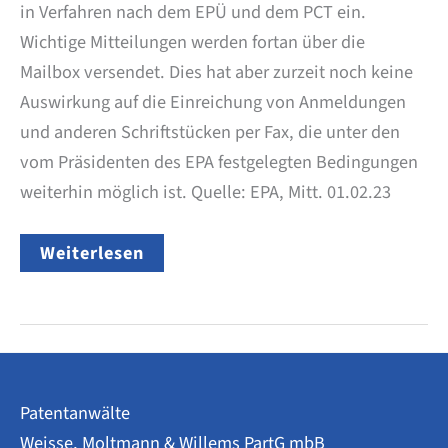
in Verfahren nach dem EPÜ und dem PCT ein.
Wichtige Mitteilungen werden fortan über die
Mailbox versendet. Dies hat aber zurzeit noch keine
Auswirkung auf die Einreichung von Anmeldungen
und anderen Schriftstücken per Fax, die unter den
vom Präsidenten des EPA festgelegten Bedingungen
weiterhin möglich ist. Quelle: EPA, Mitt. 01.02.23
EPA
Weiterlesen
–
Kommunikation
über
FAX
Patentanwälte
Weisse, Moltmann & Willems PartG mbB