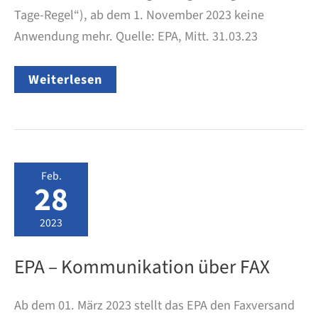
Tage-Regel“), ab dem 1. November 2023 keine
Anwendung mehr. Quelle: EPA, Mitt. 31.03.23
EPA
Weiterlesen
–
Zustellung
–
Wegfall
10-
Tages-
Frist
Feb.
ab
28
1.
November
2023
2023
EPA – Kommunikation über FAX
Ab dem 01. März 2023 stellt das EPA den Faxversand