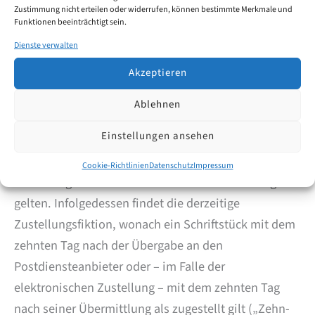
Zustimmung nicht erteilen oder widerrufen, können bestimmte Merkmale und
2023
Funktionen beeinträchtigt sein.
Dienste verwalten
EPA – Zustellung – Wegfall 10-
Akzeptieren
Tages-Frist ab 1. November 2023
Ablehnen
Mit den geänderten Regeln 126 (2) und 127 (2)
Einstellungen ansehen
EPÜ wird eine neue Zustellungsfiktion eingeführt,
wonach die postalische und die elektronische
Cookie-Richtlinien
Datenschutz
Impressum
Zustellung als am Datum des Schriftstücks erfolgt
gelten. Infolgedessen findet die derzeitige
Zustellungsfiktion, wonach ein Schriftstück mit dem
zehnten Tag nach der Übergabe an den
Postdiensteanbieter oder – im Falle der
elektronischen Zustellung – mit dem zehnten Tag
nach seiner Übermittlung als zugestellt gilt („Zehn-