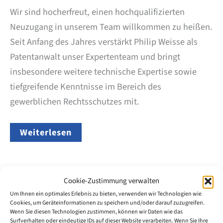
Wir sind hocherfreut, einen hochqualifizierten
Neuzugang in unserem Team willkommen zu heißen.
Seit Anfang des Jahres verstärkt Philip Weisse als
Patentanwalt unser Expertenteam und bringt
insbesondere weitere technische Expertise sowie
tiefgreifende Kenntnisse im Bereich des
gewerblichen Rechtsschutzes mit.
Eintritt
Weiterlesen
in
die
Kanzlei
–
Philip
Cookie-Zustimmung verwalten
Weisse
Um Ihnen ein optimales Erlebnis zu bieten, verwenden wir Technologien wie
Okt.
Cookies, um Geräteinformationen zu speichern und/oder darauf zuzugreifen.
20
Wenn Sie diesen Technologien zustimmen, können wir Daten wie das
Surfverhalten oder eindeutige IDs auf dieser Website verarbeiten. Wenn Sie Ihre