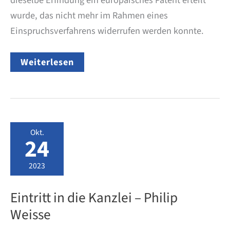
wurde, das nicht mehr im Rahmen eines
Einspruchsverfahrens widerrufen werden konnte.
Anpassung
Weiterlesen
des
Doppelschutz
Verbots
Okt.
24
2023
Eintritt in die Kanzlei – Philip
Weisse