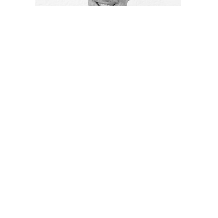
H
A
C
Patentanwälte
Weisse, Moltmann & Willems PartG mbB