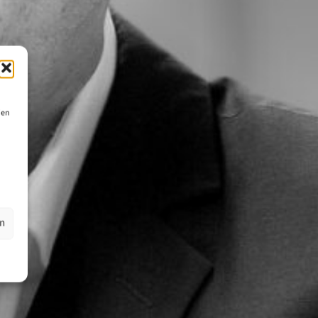
ien
en