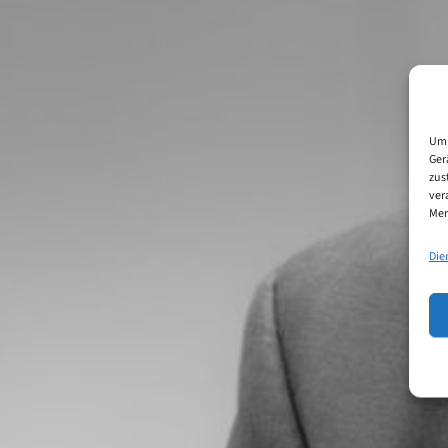
Um 
Ger
zus
ver
Mer
Die