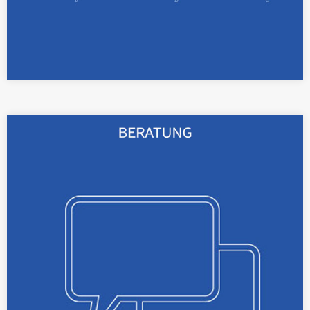
Wir beraten Sie bei Ihrer
Schutzrechtsstrategie, in
Arbeitnehmererfindersachen und bei IP-
Verträgen sowie IP-Gutachten.