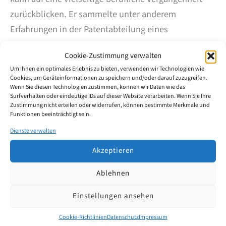
zurückblicken. Er sammelte unter anderem
Erfahrungen in der Patentabteilung eines
Industrieunternehmens und arbeitete in einer
Cookie-Zustimmung verwalten
angesehenen Berliner Rechts- und
Um Ihnen ein optimales Erlebnis zu bieten, verwenden wir Technologien wie
Patentanwaltskanzlei.
Cookies, um Geräteinformationen zu speichern und/oder darauf zuzugreifen.
Wenn Sie diesen Technologien zustimmen, können wir Daten wie das
Surfverhalten oder eindeutige IDs auf dieser Website verarbeiten. Wenn Sie Ihre
Philip Weisse ist deutscher sowie europäischer
Zustimmung nicht erteilen oder widerrufen, können bestimmte Merkmale und
Funktionen beeinträchtigt sein.
Patentanwalt. Er wird ferner künftig für unsere
Dienste verwalten
Kanzlei vor dem neu eingerichtete
Einheitspatentgericht auftreten.
Akzeptieren
Ablehnen
Mit Philip Weisse als aufstrebendem jungen
Patentanwalt setzen wir den Kurs zur Verjüngung
Einstellungen ansehen
unseres Teams ein, um für zukünftige
Cookie-Richtlinien
Datenschutz
Impressum
Herausforderungen optimal gerüstet zu sein.