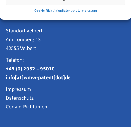
Patentanwälte
Cookie-Richtlinien
Datenschutz
Impressum
Weisse, Moltmann & Willems PartG mbB
Standort Velbert
Am Lomberg 13
42555 Velbert
Telefon:
+49 (0) 2052 – 95010
info[at]wmw-patent[dot]de
Impressum
Datenschutz
Cookie-Richtlinien