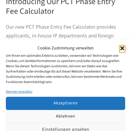
Introducing Our PCT Phase Entry
Fee Calculator
Our new PCT Phase Entry Fee Calculator provides
applicants, in-house IP departments and foreign
patent attorneys with a practical first estimate of
Cookie-Zustimmung verwalten
deadlines and official fees for entering the German
Um Ihnen ein optimales Erlebnis zu bieten, verwenden wir Technologien wie
national phase or European regional phase from a
Cookies, um Geräteinformationen zu speichern und/oder darauf zuzugreifen.
Wenn Sie diesen Technologien zustimmen, können wir Daten wie das
PCT application.
Surfverhalten oder eindeutige IDs auf dieser Website verarbeiten. Wenn Sie Ihre
Zustimmung nicht erteilen oder widerrufen, können bestimmte Merkmale und
Funktionen beeinträchtigt sein.
Introducing
Weiterlesen
Dienste verwalten
Our
PCT
Akzeptieren
Phase
Entry
Fee
Ablehnen
Calculator
Einstellungen ansehen