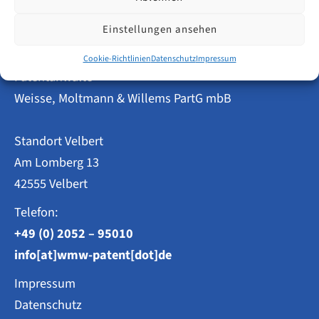
–
DPMA
setzt
Einstellungen ansehen
Gemeinsame
Praxis
Cookie-Richtlinien
Datenschutz
Impressum
ab
Patentanwälte
16.02.2026
um
Weisse, Moltmann & Willems PartG mbB
Standort Velbert
Am Lomberg 13
42555 Velbert
Telefon:
+49 (0) 2052 – 95010
info[at]wmw-patent[dot]de
Impressum
Datenschutz