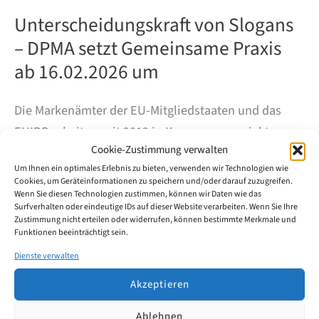
Unterscheidungskraft von Slogans
– DPMA setzt Gemeinsame Praxis
ab 16.02.2026 um
Die Markenämter der EU-Mitgliedstaaten und das
EUIPO arbeiten seit 2012 in Konvergenzprojekten an
Cookie-Zustimmung verwalten
einer möglichst einheitlichen Entscheidungspraxis.
Um Ihnen ein optimales Erlebnis zu bieten, verwenden wir Technologien wie
Das Konvergenzprojekt 17 (KP17/CP17) befasst sich
Cookies, um Geräteinformationen zu speichern und/oder darauf zuzugreifen.
mit der Frage, wann Slogans als Marke
Wenn Sie diesen Technologien zustimmen, können wir Daten wie das
Surfverhalten oder eindeutige IDs auf dieser Website verarbeiten. Wenn Sie Ihre
unterscheidungskräftig sind und welche Faktoren
Zustimmung nicht erteilen oder widerrufen, können bestimmte Merkmale und
Funktionen beeinträchtigt sein.
dabei typischerweise eine Rolle spielen.
Dienste verwalten
Unterscheidungskraft
Weiterlesen
Akzeptieren
von
Slogans
Ablehnen