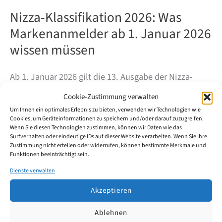
Nizza-Klassifikation 2026: Was
Markenanmelder ab 1. Januar 2026
wissen müssen
Ab 1. Januar 2026 gilt die 13. Ausgabe der Nizza-
Klassifikation. Neben zahlreichen neuen und
Cookie-Zustimmung verwalten
angepassten Begriffen sind diesmal auch echte
Um Ihnen ein optimales Erlebnis zu bieten, verwenden wir Technologien wie
Cookies, um Geräteinformationen zu speichern und/oder darauf zuzugreifen.
Klassenwechsel zu beachten – mit unmittelbarer
Wenn Sie diesen Technologien zustimmen, können wir Daten wie das
Relevanz für die Erstellung des Waren- und
Surfverhalten oder eindeutige IDs auf dieser Website verarbeiten. Wenn Sie Ihre
Zustimmung nicht erteilen oder widerrufen, können bestimmte Merkmale und
Dienstleistungsverzeichnisses.
Funktionen beeinträchtigt sein.
Dienste verwalten
Nizza-
Weiterlesen
Klassifikation
Akzeptieren
2026:
Was
Ablehnen
Markenanmelder