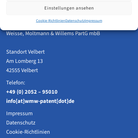
ab
1.
Einstellungen ansehen
Januar
2026
Cookie-Richtlinien
Datenschutz
Impressum
Patentanwälte
wissen
müssen
Weisse, Moltmann & Willems PartG mbB
Standort Velbert
Am Lomberg 13
42555 Velbert
Telefon:
+49 (0) 2052 – 95010
info[at]wmw-patent[dot]de
Impressum
Datenschutz
Cookie-Richtlinien