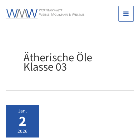
Zum
Inhalt
Mai
springen
Men
Ätherische Öle
Klasse 03
Jan.
2
2026