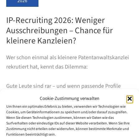
2026
IP-Recruiting 2026: Weniger
Ausschreibungen – Chance für
kleinere Kanzleien?
Wer schon einmal als kleinere Patentanwaltskanzlei
rekrutiert hat, kennt das Dilemma:
Gute Leute sind rar – und wenn passende Profile
wechselbereit sind oder Absolventinnen und
Cookie-Zustimmung verwalten
Absolventen neu in den IP-Bereich einsteigen wollen,
Um Ihnen ein optimales Erlebnis zu bieten, verwenden wir Technologien wie
Cookies, um Geräteinformationen zu speichern und/oder darauf zuzugreifen.
bekommen häufig große Kanzleien oder
Wenn Sie diesen Technologien zustimmen, können wir Daten wie das
Industrie/Inhouse den Zuschlag.
Surfverhalten oder eindeutige IDs auf dieser Website verarbeiten. Wenn Sie Ihre
Zustimmung nicht erteilen oder widerrufen, können bestimmte Merkmale und
Funktionen beeinträchtigt sein.