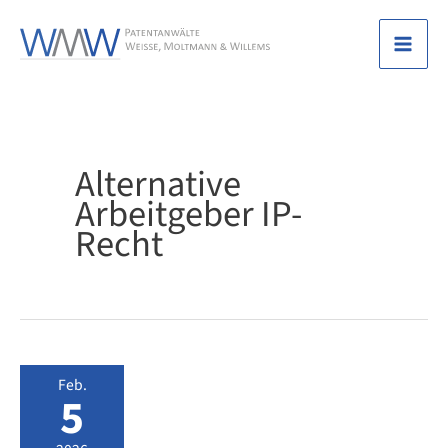
Zum
Inhalt
Mai
springen
Men
Alternative
Arbeitgeber IP-
Recht
Feb.
5