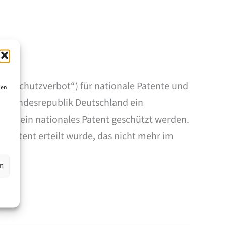
pelschutzverbot“) für nationale Patente und
ien
ie Bundesrepublik Deutschland ein
urch ein nationales Patent geschützt werden.
s Patent erteilt wurde, das nicht mehr im
en