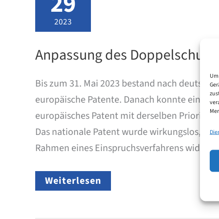
29
2023
Anpassung des Doppelschutz 
Um 
Bis zum 31. Mai 2023 bestand nach deutschem
Ger
zus
europäische Patente. Danach konnte eine Erf
ver
Mer
europäisches Patent mit derselben Priorität
Das nationale Patent wurde wirkungslos, wenn
Die
Rahmen eines Einspruchsverfahrens widerru
Anpassung
Weiterlesen
des
Doppelschutz
Verbots