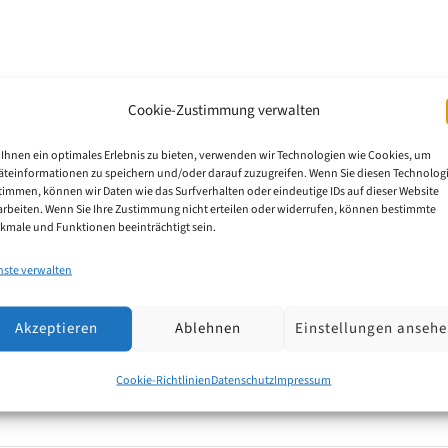
Verbots
Cookie-Zustimmung verwalten
Ihnen ein optimales Erlebnis zu bieten, verwenden wir Technologien wie Cookies, um
 Recht das Verbot des doppelten Schutzes (sog. „Dop
äteinformationen zu speichern und/oder darauf zuzugreifen. Wenn Sie diesen Technolog
timmen, können wir Daten wie das Surfverhalten oder eindeutige IDs auf dieser Website
indung, für die demselben Erfinder mit Wirkung für d
arbeiten. Wenn Sie Ihre Zustimmung nicht erteilen oder widerrufen, können bestimmte
kmale und Funktionen beeinträchtigt sein.
 und demselben Umfang erteilt wurde, nicht zugleich d
 dem Erfinder für dieselbe Erfindung ein europäische
nste verwalten
fen werden konnte.
Akzeptieren
Ablehnen
Einstellungen anseh
Cookie-Richtlinien
Datenschutz
Impressum