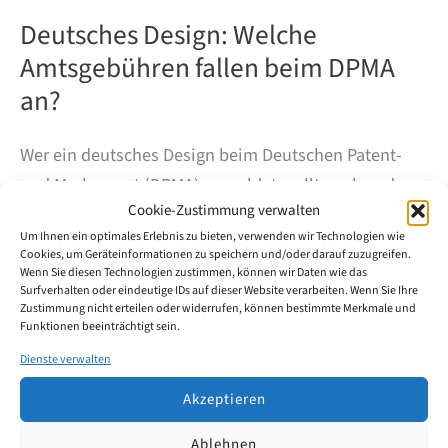
Deutsches Design: Welche
Amtsgebühren fallen beim DPMA
an?
Wer ein deutsches Design beim Deutschen Patent-
und Markenamt (DPMA) anmeldet, sollte neben der
Cookie-Zustimmung verwalten
Anmeldegebühr auch die späteren
Um Ihnen ein optimales Erlebnis zu bieten, verwenden wir Technologien wie
Aufrechterhaltungsgebühren im Blick haben. Der
Cookies, um Geräteinformationen zu speichern und/oder darauf zuzugreifen.
Designschutz gilt zunächst für fünf Jahre und kann
Wenn Sie diesen Technologien zustimmen, können wir Daten wie das
Surfverhalten oder eindeutige IDs auf dieser Website verarbeiten. Wenn Sie Ihre
anschließend schrittweise bis auf maximal 25 Jahre
Zustimmung nicht erteilen oder widerrufen, können bestimmte Merkmale und
Funktionen beeinträchtigt sein.
verlängert werden.
Dienste verwalten
Deutsches
Weiterlesen
Akzeptieren
Design:
Welche
Ablehnen