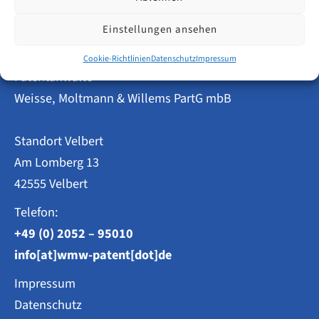
Amtsgebühren
fallen
beim
Einstellungen ansehen
DPMA
an?
Cookie-Richtlinien
Datenschutz
Impressum
Patentanwälte
Weisse, Moltmann & Willems PartG mbB
Standort Velbert
Am Lomberg 13
42555 Velbert
Telefon:
+49 (0) 2052 – 95010
info[at]wmw-patent[dot]de
Impressum
Datenschutz