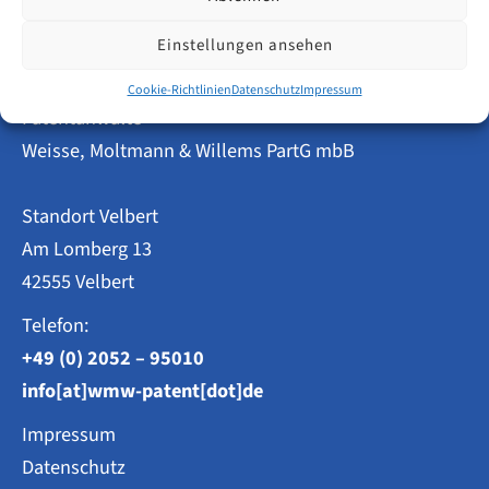
Amtsgebühren
fallen
beim
Einstellungen ansehen
DPMA
an?
Cookie-Richtlinien
Datenschutz
Impressum
Patentanwälte
Weisse, Moltmann & Willems PartG mbB
Standort Velbert
Am Lomberg 13
42555 Velbert
Telefon:
+49 (0) 2052 – 95010
info[at]wmw-patent[dot]de
Impressum
Datenschutz