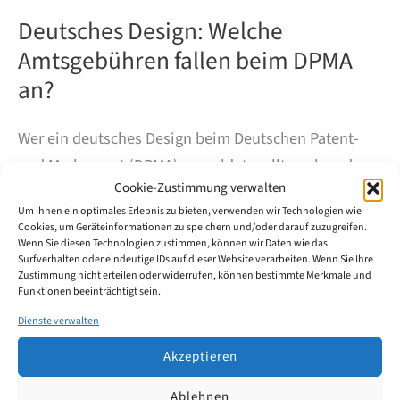
Deutsches Design: Welche
Amtsgebühren fallen beim DPMA
an?
Wer ein deutsches Design beim Deutschen Patent-
und Markenamt (DPMA) anmeldet, sollte neben der
Cookie-Zustimmung verwalten
Anmeldegebühr auch die späteren
Um Ihnen ein optimales Erlebnis zu bieten, verwenden wir Technologien wie
Aufrechterhaltungsgebühren im Blick haben. Der
Cookies, um Geräteinformationen zu speichern und/oder darauf zuzugreifen.
Designschutz gilt zunächst für fünf Jahre und kann
Wenn Sie diesen Technologien zustimmen, können wir Daten wie das
Surfverhalten oder eindeutige IDs auf dieser Website verarbeiten. Wenn Sie Ihre
anschließend schrittweise bis auf maximal 25 Jahre
Zustimmung nicht erteilen oder widerrufen, können bestimmte Merkmale und
Funktionen beeinträchtigt sein.
verlängert werden.
Dienste verwalten
Deutsches
Weiterlesen
Akzeptieren
Design:
Welche
Ablehnen