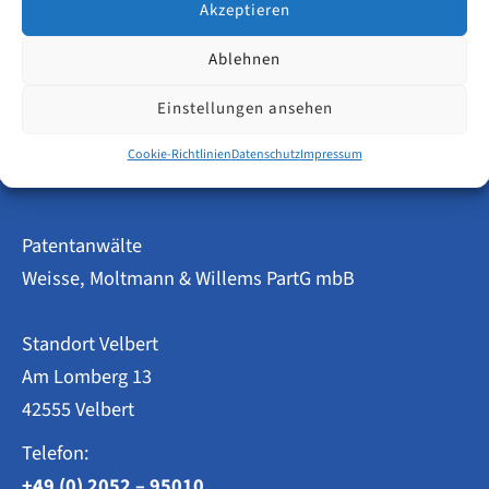
Einspruchsverfahrens widerrufen werden konnte.
Akzeptieren
Ablehnen
Anpassung
Weiterlesen
des
Doppelschutz
Einstellungen ansehen
Verbots
Cookie-Richtlinien
Datenschutz
Impressum
Patentanwälte
Weisse, Moltmann & Willems PartG mbB
Standort Velbert
Am Lomberg 13
42555 Velbert
Telefon:
+49 (0) 2052 – 95010