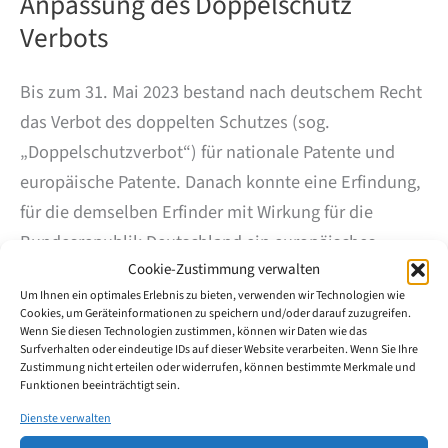
Anpassung des Doppelschutz
Verbots
Bis zum 31. Mai 2023 bestand nach deutschem Recht
das Verbot des doppelten Schutzes (sog.
„Doppelschutzverbot“) für nationale Patente und
europäische Patente. Danach konnte eine Erfindung,
für die demselben Erfinder mit Wirkung für die
Bundesrepublik Deutschland ein europäisches
Cookie-Zustimmung verwalten
Patent mit derselben Priorität und demselben
Um Ihnen ein optimales Erlebnis zu bieten, verwenden wir Technologien wie
Umfang erteilt wurde, nicht zugleich durch ein
Cookies, um Geräteinformationen zu speichern und/oder darauf zuzugreifen.
nationales Patent geschützt werden. Das nationale
Wenn Sie diesen Technologien zustimmen, können wir Daten wie das
Surfverhalten oder eindeutige IDs auf dieser Website verarbeiten. Wenn Sie Ihre
Patent wurde wirkungslos, wenn dem Erfinder für
Zustimmung nicht erteilen oder widerrufen, können bestimmte Merkmale und
Funktionen beeinträchtigt sein.
dieselbe Erfindung ein europäisches Patent erteilt
wurde, das nicht mehr im Rahmen eines
Dienste verwalten