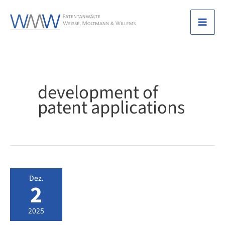
Zum
Inhalt
Mai
springen
Men
development of
patent applications
Dez.
2
2025