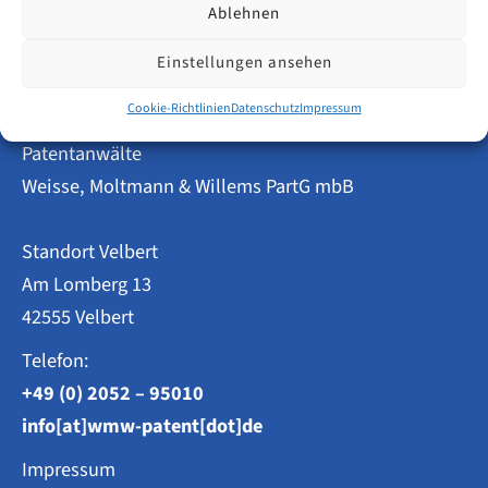
Ablehnen
Gebrauchsmusteranmeldungen
in
Berlin
Einstellungen ansehen
2014–
2023:
Cookie-Richtlinien
Datenschutz
Impressum
Entwicklung
im
Patentanwälte
Überblick
Weisse, Moltmann & Willems PartG mbB
Standort Velbert
Am Lomberg 13
42555 Velbert
Telefon:
+49 (0) 2052 – 95010
info[at]wmw-patent[dot]de
Impressum