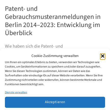
Patent- und
Gebrauchsmusteranmeldungen in
Berlin 2014–2023: Entwicklung im
Überblick
Wie haben sich die Patent- und
Gebrauchsmusteranmeldungen in Berlin in den
Cookie-Zustimmung verwalten
vergangenen zehn Jahren entwickelt? Unsere
Um Ihnen ein optimales Erlebnis zu bieten, verwenden wir Technologien wie
Cookies, um Geräteinformationen zu speichern und/oder darauf zuzugreifen.
Auswertung der DPMA-Daten zeigt: Nach einem sehr
Wenn Sie diesen Technologien zustimmen, können wir Daten wie das
hohen Niveau Mitte der 2010er-Jahre ist die Zahl der
Surfverhalten oder eindeutige IDs auf dieser Website verarbeiten. Wenn Sie Ihre
Zustimmung nicht erteilen oder widerrufen, können bestimmte Merkmale und
Anmeldungen spürbar zurückgegangen – 2023 ist
Funktionen beeinträchtigt sein.
allerdings wieder eine leichte Erholung zu erkennen.
Dienste verwalten
Akzeptieren
Patent-
Weiterlesen
und