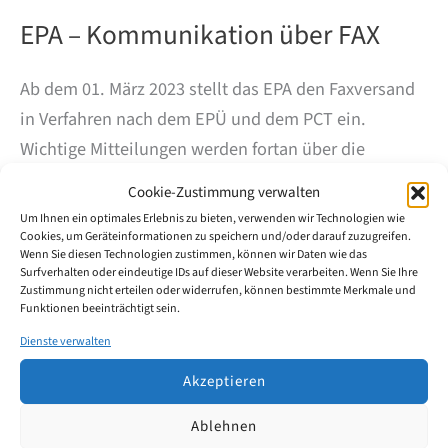
EPA – Kommunikation über FAX
Ab dem 01. März 2023 stellt das EPA den Faxversand
in Verfahren nach dem EPÜ und dem PCT ein.
Wichtige Mitteilungen werden fortan über die
Mailbox versendet. Dies hat aber zurzeit noch keine
Cookie-Zustimmung verwalten
Auswirkung auf die Einreichung von Anmeldungen
Um Ihnen ein optimales Erlebnis zu bieten, verwenden wir Technologien wie
und anderen Schriftstücken per Fax, die unter den
Cookies, um Geräteinformationen zu speichern und/oder darauf zuzugreifen.
Wenn Sie diesen Technologien zustimmen, können wir Daten wie das
vom Präsidenten des EPA festgelegten Bedingungen
Surfverhalten oder eindeutige IDs auf dieser Website verarbeiten. Wenn Sie Ihre
Zustimmung nicht erteilen oder widerrufen, können bestimmte Merkmale und
weiterhin möglich ist. Quelle: EPA, Mitt. 01.02.23
Funktionen beeinträchtigt sein.
Dienste verwalten
EPA
Weiterlesen
–
Akzeptieren
Kommunikation
über
Ablehnen
FAX