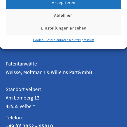
Einspruchsverfahrens widerrufen werden konnte.
Akzeptieren
Ablehnen
Anpassung
Weiterlesen
des
Doppelschutz
Einstellungen ansehen
Verbots
Cookie-Richtlinien
Datenschutz
Impressum
Patentanwälte
Weisse, Moltmann & Willems PartG mbB
Standort Velbert
Am Lomberg 13
42555 Velbert
Telefon:
+49 (0) 2052 – 95010