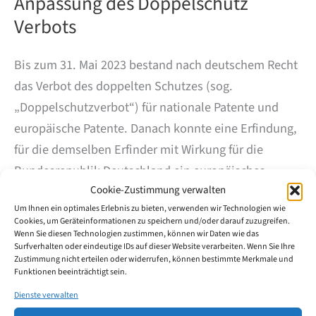
Anpassung des Doppelschutz
Verbots
Bis zum 31. Mai 2023 bestand nach deutschem Recht
das Verbot des doppelten Schutzes (sog.
„Doppelschutzverbot“) für nationale Patente und
europäische Patente. Danach konnte eine Erfindung,
für die demselben Erfinder mit Wirkung für die
Bundesrepublik Deutschland ein europäisches
Cookie-Zustimmung verwalten
Patent mit derselben Priorität und demselben
Um Ihnen ein optimales Erlebnis zu bieten, verwenden wir Technologien wie
Umfang erteilt wurde, nicht zugleich durch ein
Cookies, um Geräteinformationen zu speichern und/oder darauf zuzugreifen.
nationales Patent geschützt werden. Das nationale
Wenn Sie diesen Technologien zustimmen, können wir Daten wie das
Surfverhalten oder eindeutige IDs auf dieser Website verarbeiten. Wenn Sie Ihre
Patent wurde wirkungslos, wenn dem Erfinder für
Zustimmung nicht erteilen oder widerrufen, können bestimmte Merkmale und
Funktionen beeinträchtigt sein.
dieselbe Erfindung ein europäisches Patent erteilt
wurde, das nicht mehr im Rahmen eines
Dienste verwalten