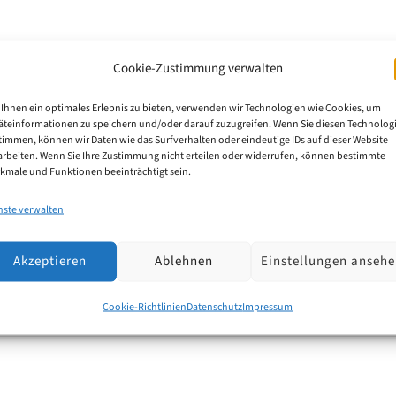
Cookie-Zustimmung verwalten
m Zeitverlauf – Velbert bleibt überd
Ihnen ein optimales Erlebnis zu bieten, verwenden wir Technologien wie Cookies, um
äteinformationen zu speichern und/oder darauf zuzugreifen. Wenn Sie diesen Technolog
timmen, können wir Daten wie das Surfverhalten oder eindeutige IDs auf dieser Website
unseren jüngsten Beitrag zu den Anmeldezahlen 2023 
arbeiten. Wenn Sie Ihre Zustimmung nicht erteilen oder widerrufen, können bestimmte
kmale und Funktionen beeinträchtigt sein.
vität in Velbert werfen. Wie hat sich Velberts Schutzr
nste verwalten
Akzeptieren
Ablehnen
Einstellungen anseh
Cookie-Richtlinien
Datenschutz
Impressum