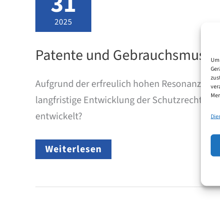
31
2025
Patente und Gebrauchsmuster i
Um 
Ger
zus
Aufgrund der erfreulich hohen Resonanz auf 
ver
Mer
langfristige Entwicklung der Schutzrechtsakti
entwickelt?
Die
Patente
Weiterlesen
und
Gebrauchsmuster
im
Zeitverlauf
–
Velbert
bleibt