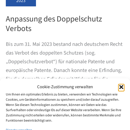
2023
Anpassung des Doppelschutz
Verbots
Bis zum 31. Mai 2023 bestand nach deutschem Recht
das Verbot des doppelten Schutzes (sog.
„Doppelschutzverbot“) für nationale Patente und
europäische Patente. Danach konnte eine Erfindung,
für die demselben Erfinder mit Wirkung für die
Cookie-Zustimmung verwalten
Bundesrepublik Deutschland ein europäisches
Um Ihnen ein optimales Erlebnis zu bieten, verwenden wir Technologien wie
Patent mit derselben Priorität und demselben
Cookies, um Geräteinformationen zu speichern und/oder darauf zuzugreifen.
Umfang erteilt wurde, nicht zugleich durch ein
Wenn Sie diesen Technologien zustimmen, können wir Daten wie das
Surfverhalten oder eindeutige IDs auf dieser Website verarbeiten. Wenn Sie Ihre
nationales Patent geschützt werden. Das nationale
Zustimmung nicht erteilen oder widerrufen, können bestimmte Merkmale und
Funktionen beeinträchtigt sein.
Patent wurde wirkungslos, wenn dem Erfinder für