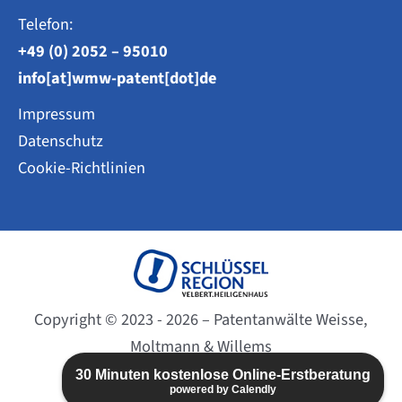
Telefon:
+49 (0) 2052 – 95010
info[at]wmw-patent[dot]de
Impressum
Datenschutz
Cookie-Richtlinien
Copyright © 2023 - 2026 – Patentanwälte Weisse,
Moltmann & Willems
Website created by
BC-DESIGN
30 Minuten kostenlose Online-Erstberatung
powered by Calendly