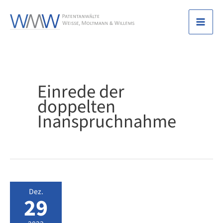
Zum
Inhalt
Mai
springen
Men
Einrede der
doppelten
Inanspruchnahme
Dez.
29