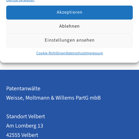
dieselbe Erfindung ein europäisches Patent erteilt
Dienste verwalten
wurde, das nicht mehr im Rahmen eines
Akzeptieren
Einspruchsverfahrens widerrufen werden konnte.
Ablehnen
Anpassung
Weiterlesen
Einstellungen ansehen
des
Doppelschutz
Cookie-Richtlinien
Datenschutz
Impressum
Verbots
Patentanwälte
Weisse, Moltmann & Willems PartG mbB
Standort Velbert
Am Lomberg 13
42555 Velbert