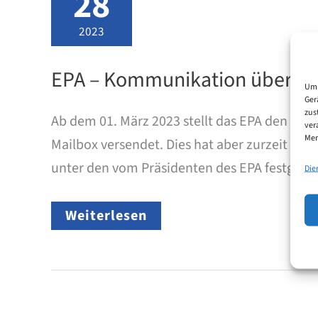
28
2023
EPA – Kommunikation über F
Um 
Ger
zus
Ab dem 01. März 2023 stellt das EPA den Fax
ver
Mer
Mailbox versendet. Dies hat aber zurzeit no
unter den vom Präsidenten des EPA festgelegt
Die
EPA
Weiterlesen
–
Kommunikation
über
FAX