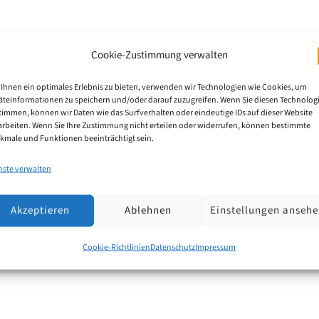
Cookie-Zustimmung verwalten
AX
Ihnen ein optimales Erlebnis zu bieten, verwenden wir Technologien wie Cookies, um
äteinformationen zu speichern und/oder darauf zuzugreifen. Wenn Sie diesen Technolog
timmen, können wir Daten wie das Surfverhalten oder eindeutige IDs auf dieser Website
versand in Verfahren nach dem EPÜ und dem PCT ein. 
arbeiten. Wenn Sie Ihre Zustimmung nicht erteilen oder widerrufen, können bestimmte
kmale und Funktionen beeinträchtigt sein.
ch keine Auswirkung auf die Einreichung von Anmeldun
en Bedingungen weiterhin möglich ist. Quelle: EPA, M
nste verwalten
Akzeptieren
Ablehnen
Einstellungen anseh
Cookie-Richtlinien
Datenschutz
Impressum