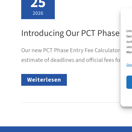
25
2026
Introducing Our PCT Phase Ent
Um 
Ger
zus
ver
Our new PCT Phase Entry Fee Calculator provi
Mer
estimate of deadlines and official fees for 
Die
Introducing
Weiterlesen
Our
PCT
Phase
Entry
Fee
Calculator