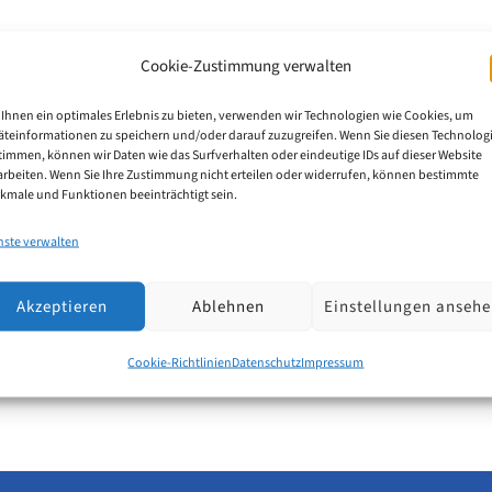
Cookie-Zustimmung verwalten
ry Fee Calculator
Ihnen ein optimales Erlebnis zu bieten, verwenden wir Technologien wie Cookies, um
äteinformationen zu speichern und/oder darauf zuzugreifen. Wenn Sie diesen Technolog
timmen, können wir Daten wie das Surfverhalten oder eindeutige IDs auf dieser Website
arbeiten. Wenn Sie Ihre Zustimmung nicht erteilen oder widerrufen, können bestimmte
des applicants, in-house IP departments and foreign pa
kmale und Funktionen beeinträchtigt sein.
entering the German national phase or European regiona
nste verwalten
Akzeptieren
Ablehnen
Einstellungen anseh
Cookie-Richtlinien
Datenschutz
Impressum