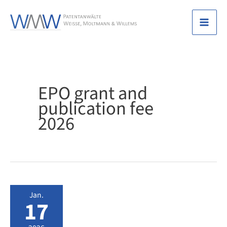
Zum
Inhalt
Mai
springen
Men
EPO grant and
publication fee
2026
Jan.
17