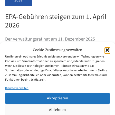
2026
EPA-Gebühren steigen zum 1. April
2026
Der Verwaltungsrat hat am 11. Dezember 2025
beschlossen, die Gebühren beim Europäischen
Cookie-Zustimmung verwalten
Patentamt zum 1. April 2026 anzupassen. Betroffen
Um Ihnen ein optimales Erlebnis zu bieten, verwenden wir Technologien wie
sind vor allem wichtige Gebühren im Prüfungs- bzw.
Cookies, um Geräteinformationen zu speichern und/oder darauf zuzugreifen.
Wenn Sie diesen Technologien zustimmen, können wir Daten wie das
Erteilungsverfahren sowie die Jahresgebühren für
Surfverhalten oder eindeutige IDs auf dieser Website verarbeiten. Wenn Sie Ihre
Zustimmung nicht erteilen oder widerrufen, können bestimmte Merkmale und
anhängige europäische Patentanmeldungen.
Funktionen beeinträchtigt sein.
Dienste verwalten
EPA-
Weiterlesen
Gebühren
Akzeptieren
steigen
zum
Ablehnen
1.