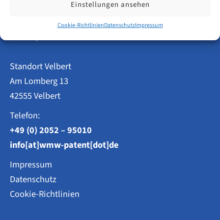
Marken
Einstellungen ansehen
und
Patentanwälte
Designs
Cookie-Richtlinien
Datenschutz
Impressum
Weisse, Moltmann & Willems PartG mbB
Standort Velbert
Am Lomberg 13
42555 Velbert
Telefon:
+49 (0) 2052 – 95010
info[at]wmw-patent[dot]de
Impressum
Datenschutz
Cookie-Richtlinien