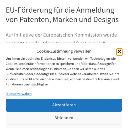
EU-Förderung für die Anmeldung
von Patenten, Marken und Designs
Auf Initiative der Europäischen Kommission wurde
der KMU-Fonds „Ideas Powered for Business“
Cookie-Zustimmung verwalten
eingerichtet. Der KMU-Fonds bietet kleinen und
Um Ihnen ein optimales Erlebnis zu bieten, verwenden wir Technologien wie
mittleren Unternehmen (KMU) mit Sitz in der
Cookies, um Geräteinformationen zu speichern und/oder darauf zuzugreifen.
Europäischen Union (EU) finanzielle Unterstützung
Wenn Sie diesen Technologien zustimmen, können wir Daten wie das
Surfverhalten oder eindeutige IDs auf dieser Website verarbeiten. Wenn Sie Ihre
für den Schutz ihrer Rechte des geistigen Eigentums.
Zustimmung nicht erteilen oder widerrufen, können bestimmte Merkmale und
Funktionen beeinträchtigt sein.
EU-
Dienste verwalten
Weiterlesen
Förderung
für
Akzeptieren
die
Anmeldung
Ablehnen
von
Patenten,