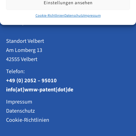
Einstellungen ansehen
Patentanwälte
Cookie-Richtlinien
Datenschutz
Impressum
Weisse, Moltmann & Willems PartG mbB
Standort Velbert
Am Lomberg 13
42555 Velbert
Telefon:
+49 (0) 2052 – 95010
info[at]wmw-patent[dot]de
Impressum
Datenschutz
Cookie-Richtlinien