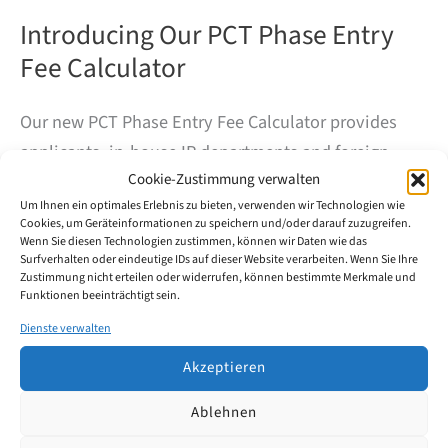
Introducing Our PCT Phase Entry
Fee Calculator
Our new PCT Phase Entry Fee Calculator provides
applicants, in-house IP departments and foreign
Cookie-Zustimmung verwalten
patent attorneys with a practical first estimate of
Um Ihnen ein optimales Erlebnis zu bieten, verwenden wir Technologien wie
deadlines and official fees for entering the German
Cookies, um Geräteinformationen zu speichern und/oder darauf zuzugreifen.
national phase or European regional phase from a
Wenn Sie diesen Technologien zustimmen, können wir Daten wie das
Surfverhalten oder eindeutige IDs auf dieser Website verarbeiten. Wenn Sie Ihre
PCT application.
Zustimmung nicht erteilen oder widerrufen, können bestimmte Merkmale und
Funktionen beeinträchtigt sein.
Introducing
Dienste verwalten
Weiterlesen
Our
PCT
Akzeptieren
Phase
Entry
Ablehnen
Fee
Calculator