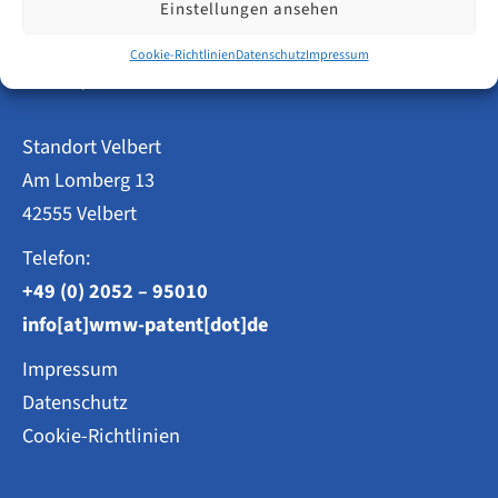
Einstellungen ansehen
Patentanwälte
Cookie-Richtlinien
Datenschutz
Impressum
Weisse, Moltmann & Willems PartG mbB
Standort Velbert
Am Lomberg 13
42555 Velbert
Telefon:
+49 (0) 2052 – 95010
info[at]wmw-patent[dot]de
Impressum
Datenschutz
Cookie-Richtlinien