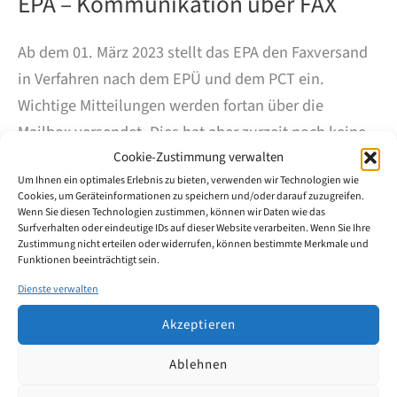
EPA – Kommunikation über FAX
Ab dem 01. März 2023 stellt das EPA den Faxversand
in Verfahren nach dem EPÜ und dem PCT ein.
Wichtige Mitteilungen werden fortan über die
Mailbox versendet. Dies hat aber zurzeit noch keine
Auswirkung auf die Einreichung von Anmeldungen
Cookie-Zustimmung verwalten
Um Ihnen ein optimales Erlebnis zu bieten, verwenden wir Technologien wie
und anderen Schriftstücken per Fax, die unter den
Cookies, um Geräteinformationen zu speichern und/oder darauf zuzugreifen.
vom Präsidenten des EPA festgelegten Bedingungen
Wenn Sie diesen Technologien zustimmen, können wir Daten wie das
Surfverhalten oder eindeutige IDs auf dieser Website verarbeiten. Wenn Sie Ihre
weiterhin möglich ist. Quelle: EPA, Mitt. 01.02.23
Zustimmung nicht erteilen oder widerrufen, können bestimmte Merkmale und
Funktionen beeinträchtigt sein.
EPA
Weiterlesen
Dienste verwalten
–
Kommunikation
Akzeptieren
über
FAX
Ablehnen