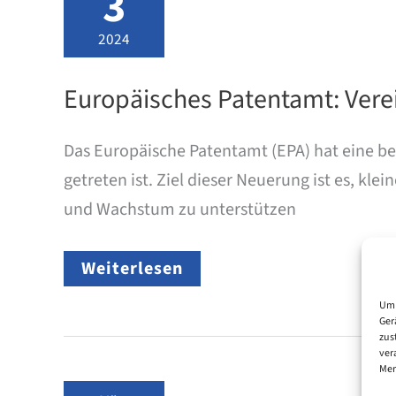
3
2024
Europäisches Patentamt: Vere
Das Europäische Patentamt (EPA) hat eine b
getreten ist. Ziel dieser Neuerung ist es, 
und Wachstum zu unterstützen
Europäisches
Weiterlesen
Patentamt:
Vereinfachtes
Um 
Gebührensystem
Ger
ab
zus
April
ver
Mer
2024