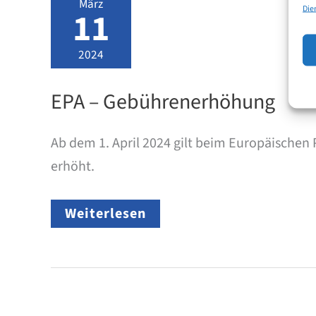
März
Die
11
2024
EPA – Gebührenerhöhung
Ab dem 1. April 2024 gilt beim Europäische
erhöht.
EPA
Weiterlesen
–
Gebührenerhöhung