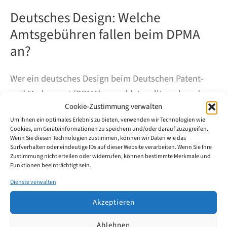
Deutsches Design: Welche
Amtsgebühren fallen beim DPMA
an?
Wer ein deutsches Design beim Deutschen Patent-
und Markenamt (DPMA) anmeldet, sollte neben der
Cookie-Zustimmung verwalten
Anmeldegebühr auch die späteren
Um Ihnen ein optimales Erlebnis zu bieten, verwenden wir Technologien wie
Aufrechterhaltungsgebühren im Blick haben. Der
Cookies, um Geräteinformationen zu speichern und/oder darauf zuzugreifen.
Designschutz gilt zunächst für fünf Jahre und kann
Wenn Sie diesen Technologien zustimmen, können wir Daten wie das
Surfverhalten oder eindeutige IDs auf dieser Website verarbeiten. Wenn Sie Ihre
anschließend schrittweise bis auf maximal 25 Jahre
Zustimmung nicht erteilen oder widerrufen, können bestimmte Merkmale und
Funktionen beeinträchtigt sein.
verlängert werden.
Dienste verwalten
Deutsches
Weiterlesen
Akzeptieren
Design:
Welche
Ablehnen