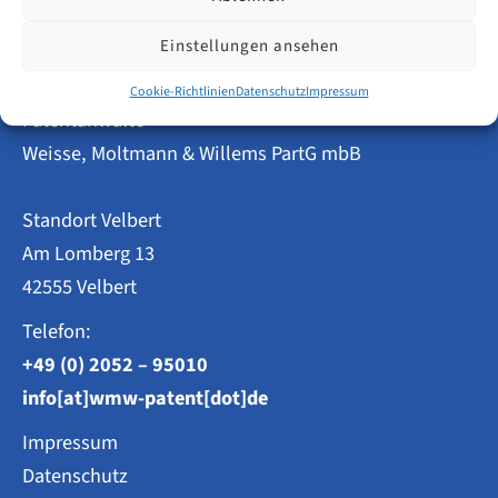
Amtsgebühren
fallen
beim
Einstellungen ansehen
DPMA
an?
Cookie-Richtlinien
Datenschutz
Impressum
Patentanwälte
Weisse, Moltmann & Willems PartG mbB
Standort Velbert
Am Lomberg 13
42555 Velbert
Telefon:
+49 (0) 2052 – 95010
info[at]wmw-patent[dot]de
Impressum
Datenschutz