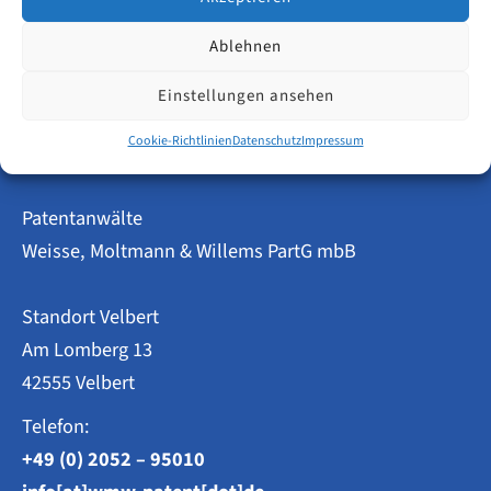
Markenanmeldungen
Weiterlesen
Ablehnen
in
Berlin
Einstellungen ansehen
2025:
Top-
Anmelder
Cookie-Richtlinien
Datenschutz
Impressum
und
Entwicklung
im
Patentanwälte
Überblick
Weisse, Moltmann & Willems PartG mbB
Standort Velbert
Am Lomberg 13
42555 Velbert
Telefon:
+49 (0) 2052 – 95010