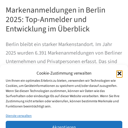
Markenanmeldungen in Berlin
2025: Top-Anmelder und
Entwicklung im Überblick
Berlin bleibt ein starker Markenstandort. Im Jahr
2025 wurden 6.391 Markenanmeldungen von Berliner
Unternehmen und Privatpersonen erfasst. Das sind
1.253 Anmeldungen mehr als 2024 und ein Plus von
Cookie-Zustimmung verwalten
rund 24,4 %.
Um Ihnen ein optimales Erlebnis zu bieten, verwenden wir Technologien wie
Cookies, um Geräteinformationen zu speichern und/oder darauf zuzugreifen.
Wenn Sie diesen Technologien zustimmen, können wir Daten wie das
Nach dem Rückgang in den Jahren 2022 bis 2024 hat
Surfverhalten oder eindeutige IDs auf dieser Website verarbeiten. Wenn Sie Ihre
Zustimmung nicht erteilen oder widerrufen, können bestimmte Merkmale und
sich das Anmeldegeschehen damit wieder spürbar
Funktionen beeinträchtigt sein.
belebt. Der Wert für 2025 liegt nur knapp unter dem
Dienste verwalten
bisherigen Höchststand aus dem Jahr 2021.
Akzeptieren