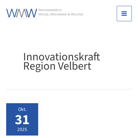
Zum
Inhalt
Mai
springen
Men
Innovationskraft
Region Velbert
Okt.
31
2025