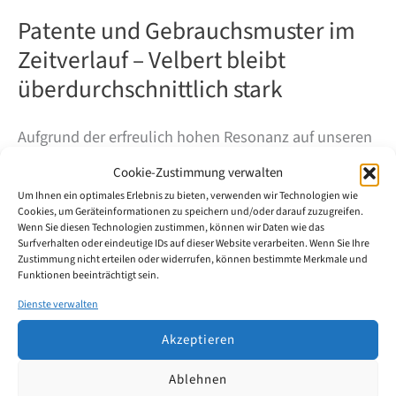
Patente und Gebrauchsmuster im
Zeitverlauf – Velbert bleibt
überdurchschnittlich stark
Aufgrund der erfreulich hohen Resonanz auf unseren
jüngsten Beitrag zu den Anmeldezahlen 2023
Cookie-Zustimmung verwalten
möchten wir nun einen Blick auf die langfristige
Um Ihnen ein optimales Erlebnis zu bieten, verwenden wir Technologien wie
Cookies, um Geräteinformationen zu speichern und/oder darauf zuzugreifen.
Entwicklung der Schutzrechtsaktivität in Velbert
Wenn Sie diesen Technologien zustimmen, können wir Daten wie das
werfen. Wie hat sich Velberts Schutzrechtsaktivität
Surfverhalten oder eindeutige IDs auf dieser Website verarbeiten. Wenn Sie Ihre
Zustimmung nicht erteilen oder widerrufen, können bestimmte Merkmale und
über das letzte Jahrzehnt entwickelt?
Funktionen beeinträchtigt sein.
Dienste verwalten
Patente
Weiterlesen
und
Akzeptieren
Gebrauchsmuster
im
Ablehnen
Zeitverlauf