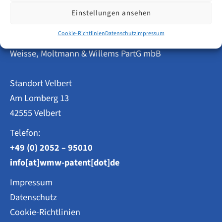
–
Velbert
Einstellungen ansehen
bleibt
überdurchschnittlich
Cookie-Richtlinien
Datenschutz
Impressum
Patentanwälte
stark
Weisse, Moltmann & Willems PartG mbB
Standort Velbert
Am Lomberg 13
42555 Velbert
Telefon:
+49 (0) 2052 – 95010
info[at]wmw-patent[dot]de
Impressum
Datenschutz
Cookie-Richtlinien