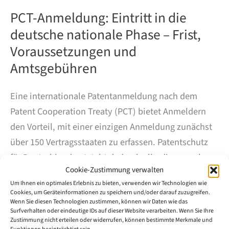
PCT-Anmeldung: Eintritt in die
deutsche nationale Phase – Frist,
Voraussetzungen und
Amtsgebühren
Eine internationale Patentanmeldung nach dem
Patent Cooperation Treaty (PCT) bietet Anmeldern
den Vorteil, mit einer einzigen Anmeldung zunächst
über 150 Vertragsstaaten zu erfassen. Patentschutz
für Deutschland entsteht dadurch allerdings noch
Cookie-Zustimmung verwalten
nicht. Spätestens am Ende der internationalen Phase
Um Ihnen ein optimales Erlebnis zu bieten, verwenden wir Technologien wie
muss die Anmeldung in die nationale Phase vor dem
Cookies, um Geräteinformationen zu speichern und/oder darauf zuzugreifen.
Deutschen Patent- und Markenamt (DPMA) oder in
Wenn Sie diesen Technologien zustimmen, können wir Daten wie das
Surfverhalten oder eindeutige IDs auf dieser Website verarbeiten. Wenn Sie Ihre
die europäische regionale Phase vor dem
Zustimmung nicht erteilen oder widerrufen, können bestimmte Merkmale und