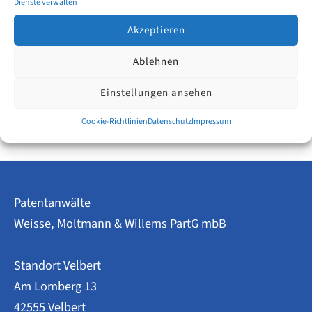
Dienste verwalten
längeren Zeitraum (fast drei Jahre) beobachtet. Nicht
aus Neugier, sondern um eine sehr praktische Frage
Akzeptieren
zu beantworten:
Ablehnen
IP-
Weiterlesen
Einstellungen ansehen
Recruiting
2026:
Cookie-Richtlinien
Datenschutz
Impressum
Weniger
Ausschreibungen
–
Chance
für
kleinere
Patentanwälte
Kanzleien?
Weisse, Moltmann & Willems PartG mbB
Standort Velbert
Am Lomberg 13
42555 Velbert