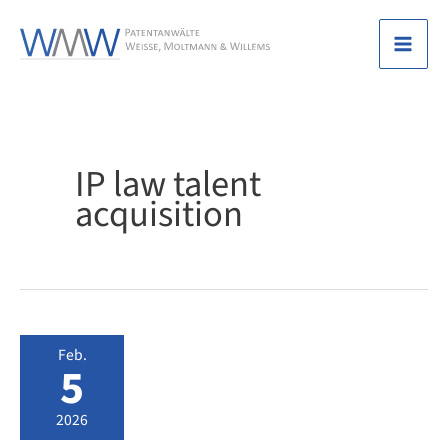
Zum
Inhalt
Mai
springen
Men
IP law talent
acquisition
Feb.
5
2026