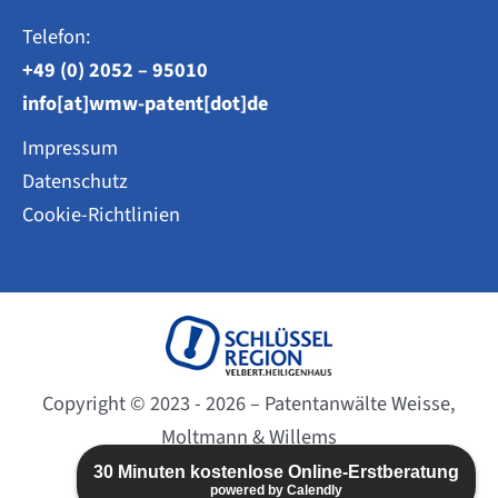
Telefon:
+49 (0) 2052 – 95010
info[at]wmw-patent[dot]de
Impressum
Datenschutz
Cookie-Richtlinien
Copyright © 2023 - 2026 – Patentanwälte Weisse,
Moltmann & Willems
Website created by
BC-DESIGN
30 Minuten kostenlose Online-Erstberatung
powered by Calendly