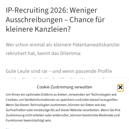
IP-Recruiting 2026: Weniger
Ausschreibungen – Chance für
kleinere Kanzleien?
Wer schon einmal als kleinere Patentanwaltskanzlei
rekrutiert hat, kennt das Dilemma:
Gute Leute sind rar – und wenn passende Profile
wechselbereit sind oder Absolventinnen und
Cookie-Zustimmung verwalten
Absolventen neu in den IP-Bereich einsteigen wollen,
Um Ihnen ein optimales Erlebnis zu bieten, verwenden wir Technologien wie
bekommen häufig große Kanzleien oder
Cookies, um Geräteinformationen zu speichern und/oder darauf zuzugreifen.
Industrie/Inhouse den Zuschlag.
Wenn Sie diesen Technologien zustimmen, können wir Daten wie das
Surfverhalten oder eindeutige IDs auf dieser Website verarbeiten. Wenn Sie Ihre
Zustimmung nicht erteilen oder widerrufen, können bestimmte Merkmale und
Funktionen beeinträchtigt sein.
Genau deshalb haben wir den Markt über einen