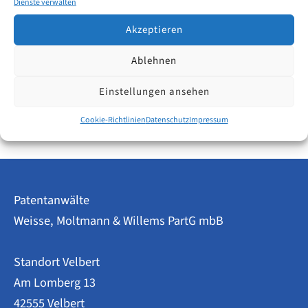
Dienste verwalten
längeren Zeitraum (fast drei Jahre) beobachtet. Nicht
aus Neugier, sondern um eine sehr praktische Frage
Akzeptieren
zu beantworten:
Ablehnen
IP-
Weiterlesen
Einstellungen ansehen
Recruiting
2026:
Cookie-Richtlinien
Datenschutz
Impressum
Weniger
Ausschreibungen
–
Chance
für
kleinere
Patentanwälte
Kanzleien?
Weisse, Moltmann & Willems PartG mbB
Standort Velbert
Am Lomberg 13
42555 Velbert