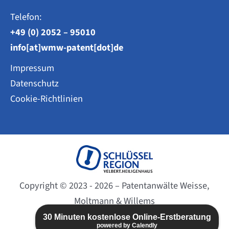
Telefon:
+49 (0) 2052 – 95010
info[at]wmw-patent[dot]de
Impressum
Datenschutz
Cookie-Richtlinien
Copyright © 2023 - 2026 – Patentanwälte Weisse,
Moltmann & Willems
Website created by
BC-DESIGN
30 Minuten kostenlose Online-Erstberatung
powered by Calendly