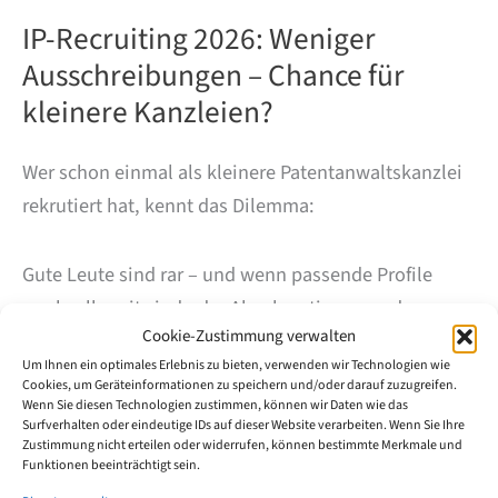
IP-Recruiting 2026: Weniger
Ausschreibungen – Chance für
kleinere Kanzleien?
Wer schon einmal als kleinere Patentanwaltskanzlei
rekrutiert hat, kennt das Dilemma:
Gute Leute sind rar – und wenn passende Profile
wechselbereit sind oder Absolventinnen und
Cookie-Zustimmung verwalten
Absolventen neu in den IP-Bereich einsteigen wollen,
Um Ihnen ein optimales Erlebnis zu bieten, verwenden wir Technologien wie
bekommen häufig große Kanzleien oder
Cookies, um Geräteinformationen zu speichern und/oder darauf zuzugreifen.
Industrie/Inhouse den Zuschlag.
Wenn Sie diesen Technologien zustimmen, können wir Daten wie das
Surfverhalten oder eindeutige IDs auf dieser Website verarbeiten. Wenn Sie Ihre
Zustimmung nicht erteilen oder widerrufen, können bestimmte Merkmale und
Funktionen beeinträchtigt sein.
Genau deshalb haben wir den Markt über einen