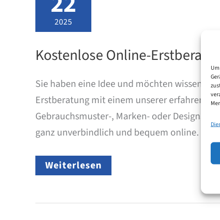
22
2025
Kostenlose Online-Erstberatun
Um 
Ger
Sie haben eine Idee und möchten wissen, wie
zus
ver
Erstberatung mit einem unserer erfahrenen P
Mer
Gebrauchsmuster-, Marken- oder Designschutz
Die
ganz unverbindlich und bequem online.
J
Kostenlose
Weiterlesen
Online-
Erstberatung
mit
einem
Patentanwalt