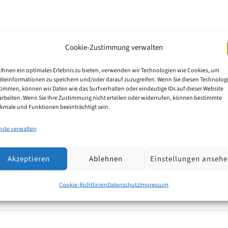
Cookie-Zustimmung verwalten
g mit einem Patentanwalt – jetzt b
Ihnen ein optimales Erlebnis zu bieten, verwenden wir Technologien wie Cookies, um
äteinformationen zu speichern und/oder darauf zuzugreifen. Wenn Sie diesen Technolog
 Sie diese schützen können?Ab sofort bieten wir Ihne
timmen, können wir Daten wie das Surfverhalten oder eindeutige IDs auf dieser Website
arbeiten. Wenn Sie Ihre Zustimmung nicht erteilen oder widerrufen, können bestimmte
atentanwälte an. In einem persönlichen Gespräch klär
kmale und Funktionen beeinträchtigt sein.
 und zeigen Ihnen mögliche Wege auf, wie Sie Ihre I
nste verwalten
etzt Termin buchen: https://calendly.com/wmw-patent-
Akzeptieren
Ablehnen
Einstellungen anseh
Cookie-Richtlinien
Datenschutz
Impressum