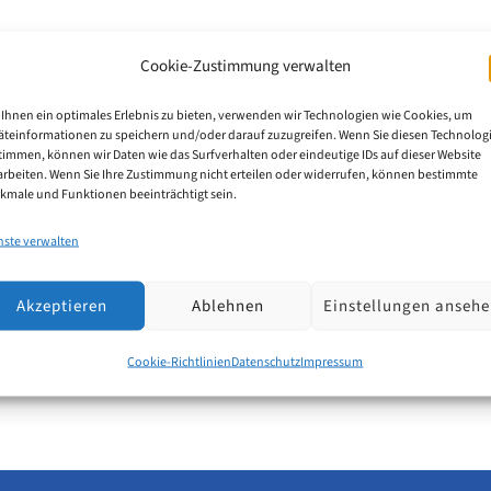
Cookie-Zustimmung verwalten
as Markenanmelder ab 1. Januar 202
Ihnen ein optimales Erlebnis zu bieten, verwenden wir Technologien wie Cookies, um
äteinformationen zu speichern und/oder darauf zuzugreifen. Wenn Sie diesen Technolog
timmen, können wir Daten wie das Surfverhalten oder eindeutige IDs auf dieser Website
arbeiten. Wenn Sie Ihre Zustimmung nicht erteilen oder widerrufen, können bestimmte
izza-Klassifikation. Neben zahlreichen neuen und ange
kmale und Funktionen beeinträchtigt sein.
er Relevanz für die Erstellung des Waren- und Dienst
nste verwalten
Akzeptieren
Ablehnen
Einstellungen anseh
Cookie-Richtlinien
Datenschutz
Impressum