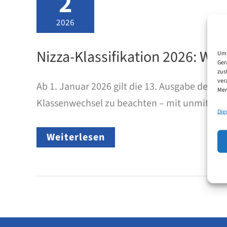
2
2026
Nizza-Klassifikation 2026: W
Um 
Ger
zus
ver
Ab 1. Januar 2026 gilt die 13. Ausgabe der N
Mer
Klassenwechsel zu beachten – mit unmittelbar
Die
Nizza-
Weiterlesen
Klassifikation
2026:
Was
Markenanmelder
ab
1.
Januar
2026