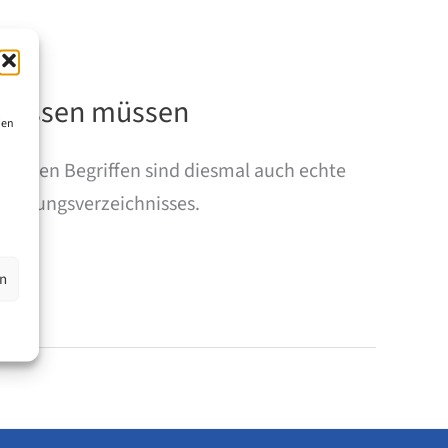
6 wissen müssen
ien
passten Begriffen sind diesmal auch echte
leistungsverzeichnisses.
en