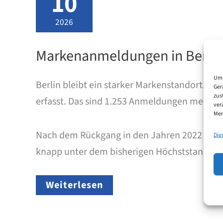
10
2026
Markenanmeldungen in Berlin
Um 
Berlin bleibt ein starker Markenstandort. 
Ger
zus
erfasst. Das sind 1.253 Anmeldungen mehr als
ver
Mer
Nach dem Rückgang in den Jahren 2022 bis 20
Die
knapp unter dem bisherigen Höchststand au
Markenanmeldungen
Weiterlesen
in
Berlin
2025: