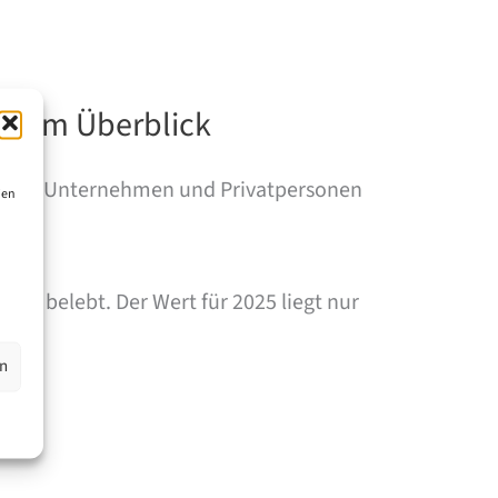
ng im Überblick
rliner Unternehmen und Privatpersonen
ien
ar belebt. Der Wert für 2025 liegt nur
en