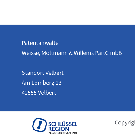
Top-
Anmelder
und
Entwicklung
im
Überblick
Patentanwälte
Weisse, Moltmann & Willems PartG mbB
Standort Velbert
Am Lomberg 13
42555 Velbert
Copyrig