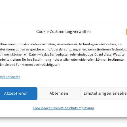
 2025: Top-Anmelder und Entwicklu
Cookie-Zustimmung verwalten
Ihnen ein optimales Erlebnis zu bieten, verwenden wir Technologien wie Cookies, um
Im Jahr 2025 wurden 6.391 Markenanmeldungen von Be
äteinformationen zu speichern und/oder darauf zuzugreifen. Wenn Sie diesen Technolog
timmen, können wir Daten wie das Surfverhalten oder eindeutige IDs auf dieser Website
 2024 und ein Plus von rund 24,4 %.
arbeiten. Wenn Sie Ihre Zustimmung nicht erteilen oder widerrufen, können bestimmte
kmale und Funktionen beeinträchtigt sein.
24 hat sich das Anmeldegeschehen damit wieder spürb
nste verwalten
s dem Jahr 2021.
Akzeptieren
Ablehnen
Einstellungen anseh
Cookie-Richtlinien
Datenschutz
Impressum