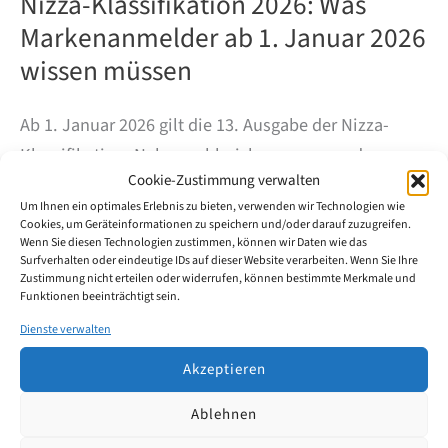
Nizza-Klassifikation 2026: Was
Markenanmelder ab 1. Januar 2026
wissen müssen
Ab 1. Januar 2026 gilt die 13. Ausgabe der Nizza-
Klassifikation. Neben zahlreichen neuen und
Cookie-Zustimmung verwalten
angepassten Begriffen sind diesmal auch echte
Um Ihnen ein optimales Erlebnis zu bieten, verwenden wir Technologien wie
Klassenwechsel zu beachten – mit unmittelbarer
Cookies, um Geräteinformationen zu speichern und/oder darauf zuzugreifen.
Relevanz für die Erstellung des Waren- und
Wenn Sie diesen Technologien zustimmen, können wir Daten wie das
Surfverhalten oder eindeutige IDs auf dieser Website verarbeiten. Wenn Sie Ihre
Dienstleistungsverzeichnisses.
Zustimmung nicht erteilen oder widerrufen, können bestimmte Merkmale und
Funktionen beeinträchtigt sein.
Dienste verwalten
Nizza-
Weiterlesen
Klassifikation
2026:
Akzeptieren
Was
Markenanmelder
Ablehnen
ab
1.