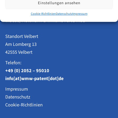
Januar
Einstellungen ansehen
2026
Patentanwälte
wissen
Cookie-Richtlinien
Datenschutz
Impressum
müssen
Weisse, Moltmann & Willems PartG mbB
Standort Velbert
Am Lomberg 13
42555 Velbert
Telefon:
+49 (0) 2052 – 95010
info[at]wmw-patent[dot]de
Impressum
Datenschutz
Cookie-Richtlinien