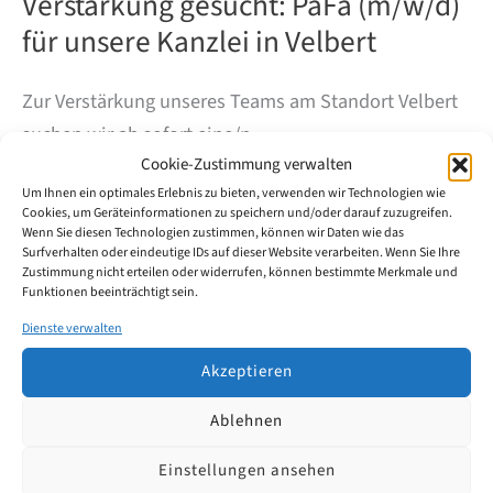
Verstärkung gesucht: PaFa (m/w/d)
für unsere Kanzlei in Velbert
Zur Verstärkung unseres Teams am Standort Velbert
suchen wir ab sofort eine/n
Cookie-Zustimmung verwalten
Patentanwaltsfachangestellte / einen
Um Ihnen ein optimales Erlebnis zu bieten, verwenden wir Technologien wie
Patentanwaltsfachangestellten (m/w/d) gerne in
Cookies, um Geräteinformationen zu speichern und/oder darauf zuzugreifen.
Vollzeit, nach Absprache auch in Teilzeit.
Wenn Sie diesen Technologien zustimmen, können wir Daten wie das
Surfverhalten oder eindeutige IDs auf dieser Website verarbeiten. Wenn Sie Ihre
Zustimmung nicht erteilen oder widerrufen, können bestimmte Merkmale und
Funktionen beeinträchtigt sein.
Verstärkung
Weiterlesen
gesucht:
Dienste verwalten
PaFa
(m/w/d)
Akzeptieren
für
unsere
Kanzlei
Ablehnen
in
Velbert
Einstellungen ansehen
Patentanwälte