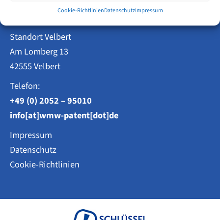
Weisse, Moltmann & Willems PartG mbB
Cookie-Richtlinien
Datenschutz
Impressum
Standort Velbert
Am Lomberg 13
42555 Velbert
Telefon:
+49 (0) 2052 – 95010
info[at]wmw-patent[dot]de
Impressum
Datenschutz
Cookie-Richtlinien