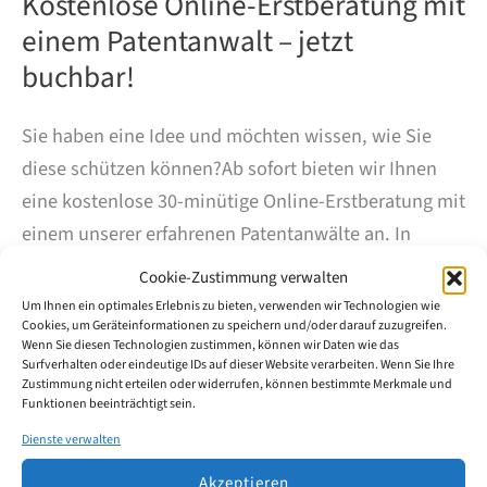
Kostenlose Online-Erstberatung mit
einem Patentanwalt – jetzt
buchbar!
Sie haben eine Idee und möchten wissen, wie Sie
diese schützen können?Ab sofort bieten wir Ihnen
eine kostenlose 30-minütige Online-Erstberatung mit
einem unserer erfahrenen Patentanwälte an. In
einem persönlichen Gespräch klären wir erste Fragen
Cookie-Zustimmung verwalten
zum Patent-, Gebrauchsmuster-, Marken- oder
Um Ihnen ein optimales Erlebnis zu bieten, verwenden wir Technologien wie
Cookies, um Geräteinformationen zu speichern und/oder darauf zuzugreifen.
Designschutz und zeigen Ihnen mögliche Wege auf,
Wenn Sie diesen Technologien zustimmen, können wir Daten wie das
wie Sie Ihre Innovation strategisch absichern können
Surfverhalten oder eindeutige IDs auf dieser Website verarbeiten. Wenn Sie Ihre
Zustimmung nicht erteilen oder widerrufen, können bestimmte Merkmale und
– ganz unverbindlich und bequem online.
Jetzt
Funktionen beeinträchtigt sein.
Termin buchen: https://calendly.com/wmw-patent-
Dienste verwalten
info/30min Wir freuen uns auf Ihre Anfrage!
Akzeptieren