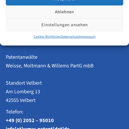
Kostenlose
Weiterlesen
Ablehnen
Online-
Erstberatung
Einstellungen ansehen
mit
einem
Patentanwalt
Cookie-Richtlinien
Datenschutz
Impressum
–
jetzt
buchbar!
Patentanwälte
Weisse, Moltmann & Willems PartG mbB
Standort Velbert
Am Lomberg 13
42555 Velbert
Telefon:
+49 (0) 2052 – 95010
info[at]wmw-patent[dot]de