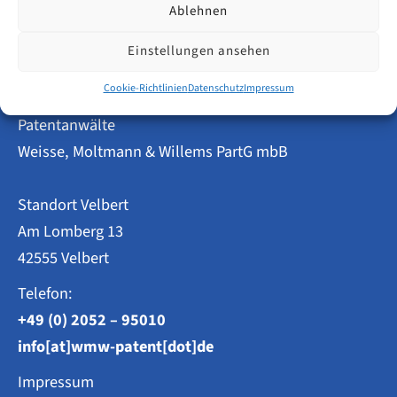
Ablehnen
Gebrauchsmusteranmeldungen
in
Berlin
Einstellungen ansehen
2014–
2023:
Cookie-Richtlinien
Datenschutz
Impressum
Entwicklung
im
Patentanwälte
Überblick
Weisse, Moltmann & Willems PartG mbB
Standort Velbert
Am Lomberg 13
42555 Velbert
Telefon:
+49 (0) 2052 – 95010
info[at]wmw-patent[dot]de
Impressum