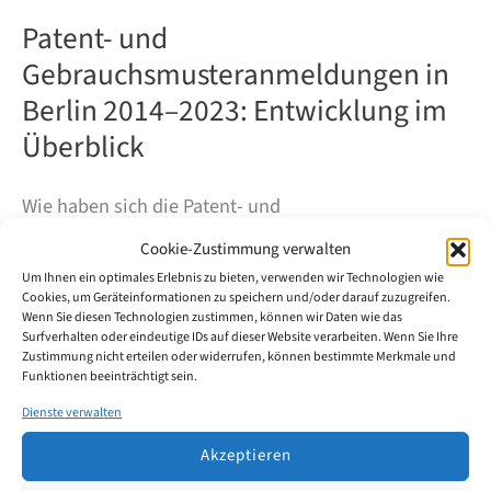
Patent- und
Gebrauchsmusteranmeldungen in
Berlin 2014–2023: Entwicklung im
Überblick
Wie haben sich die Patent- und
Gebrauchsmusteranmeldungen in Berlin in den
Cookie-Zustimmung verwalten
vergangenen zehn Jahren entwickelt? Unsere
Um Ihnen ein optimales Erlebnis zu bieten, verwenden wir Technologien wie
Cookies, um Geräteinformationen zu speichern und/oder darauf zuzugreifen.
Auswertung der DPMA-Daten zeigt: Nach einem sehr
Wenn Sie diesen Technologien zustimmen, können wir Daten wie das
hohen Niveau Mitte der 2010er-Jahre ist die Zahl der
Surfverhalten oder eindeutige IDs auf dieser Website verarbeiten. Wenn Sie Ihre
Zustimmung nicht erteilen oder widerrufen, können bestimmte Merkmale und
Anmeldungen spürbar zurückgegangen – 2023 ist
Funktionen beeinträchtigt sein.
allerdings wieder eine leichte Erholung zu erkennen.
Dienste verwalten
Akzeptieren
Patent-
Weiterlesen
und