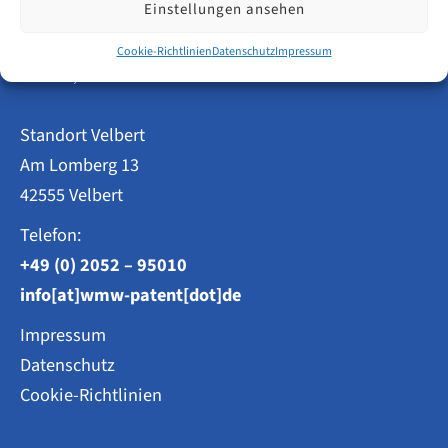
Einstellungen ansehen
Patentanwälte
Cookie-Richtlinien
Datenschutz
Impressum
Weisse, Moltmann & Willems PartG mbB
Standort Velbert
Am Lomberg 13
42555 Velbert
Telefon:
+49 (0) 2052 – 95010
info[at]wmw-patent[dot]de
Impressum
Datenschutz
Cookie-Richtlinien