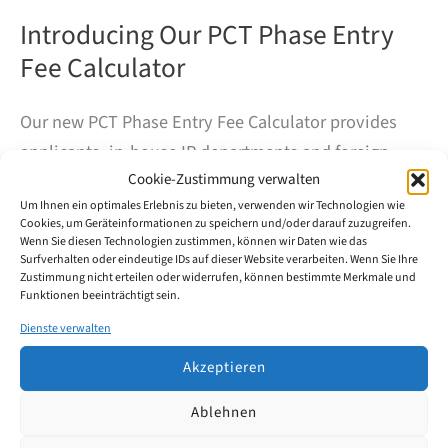
Introducing Our PCT Phase Entry
Fee Calculator
Our new PCT Phase Entry Fee Calculator provides
applicants, in-house IP departments and foreign
Cookie-Zustimmung verwalten
patent attorneys with a practical first estimate of
Um Ihnen ein optimales Erlebnis zu bieten, verwenden wir Technologien wie
deadlines and official fees for entering the German
Cookies, um Geräteinformationen zu speichern und/oder darauf zuzugreifen.
national phase or European regional phase from a
Wenn Sie diesen Technologien zustimmen, können wir Daten wie das
Surfverhalten oder eindeutige IDs auf dieser Website verarbeiten. Wenn Sie Ihre
PCT application.
Zustimmung nicht erteilen oder widerrufen, können bestimmte Merkmale und
Funktionen beeinträchtigt sein.
Introducing
Dienste verwalten
Weiterlesen
Our
PCT
Akzeptieren
Phase
Entry
Ablehnen
Fee
Calculator