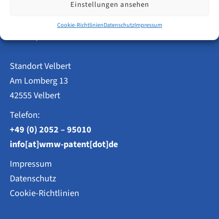
Einstellungen ansehen
Patentanwälte
Cookie-Richtlinien
Datenschutz
Impressum
Weisse, Moltmann & Willems PartG mbB
Standort Velbert
Am Lomberg 13
42555 Velbert
Telefon:
+49 (0) 2052 – 95010
info[at]wmw-patent[dot]de
Impressum
Datenschutz
Cookie-Richtlinien