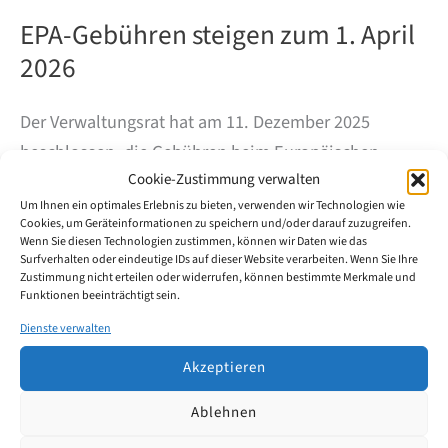
EPA-Gebühren steigen zum 1. April
2026
Der Verwaltungsrat hat am 11. Dezember 2025
beschlossen, die Gebühren beim Europäischen
Cookie-Zustimmung verwalten
Patentamt zum 1. April 2026 anzupassen. Betroffen
Um Ihnen ein optimales Erlebnis zu bieten, verwenden wir Technologien wie
sind vor allem wichtige Gebühren im Prüfungs- bzw.
Cookies, um Geräteinformationen zu speichern und/oder darauf zuzugreifen.
Erteilungsverfahren sowie die Jahresgebühren für
Wenn Sie diesen Technologien zustimmen, können wir Daten wie das
Surfverhalten oder eindeutige IDs auf dieser Website verarbeiten. Wenn Sie Ihre
anhängige europäische Patentanmeldungen.
Zustimmung nicht erteilen oder widerrufen, können bestimmte Merkmale und
Funktionen beeinträchtigt sein.
EPA-
Dienste verwalten
Weiterlesen
Gebühren
steigen
Akzeptieren
zum
1.
Ablehnen
April
2026