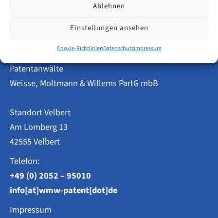
Ablehnen
Gebrauchsmusteranmeldungen
in
Berlin
Einstellungen ansehen
2014–
2023:
Cookie-Richtlinien
Datenschutz
Impressum
Entwicklung
im
Patentanwälte
Überblick
Weisse, Moltmann & Willems PartG mbB
Standort Velbert
Am Lomberg 13
42555 Velbert
Telefon:
+49 (0) 2052 – 95010
info[at]wmw-patent[dot]de
Impressum