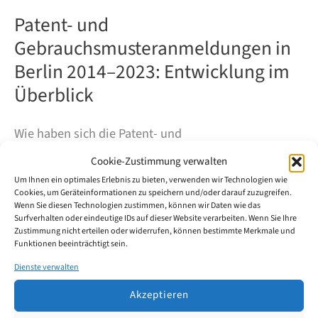
Patent- und
Gebrauchsmusteranmeldungen in
Berlin 2014–2023: Entwicklung im
Überblick
Wie haben sich die Patent- und
Gebrauchsmusteranmeldungen in Berlin in den
Cookie-Zustimmung verwalten
vergangenen zehn Jahren entwickelt? Unsere
Um Ihnen ein optimales Erlebnis zu bieten, verwenden wir Technologien wie
Cookies, um Geräteinformationen zu speichern und/oder darauf zuzugreifen.
Auswertung der DPMA-Daten zeigt: Nach einem sehr
Wenn Sie diesen Technologien zustimmen, können wir Daten wie das
hohen Niveau Mitte der 2010er-Jahre ist die Zahl der
Surfverhalten oder eindeutige IDs auf dieser Website verarbeiten. Wenn Sie Ihre
Zustimmung nicht erteilen oder widerrufen, können bestimmte Merkmale und
Anmeldungen spürbar zurückgegangen – 2023 ist
Funktionen beeinträchtigt sein.
allerdings wieder eine leichte Erholung zu erkennen.
Dienste verwalten
Akzeptieren
Patent-
Weiterlesen
und