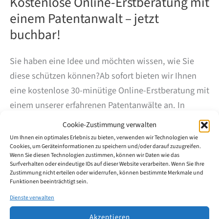
Kostenlose Online-Erstberatung mit
einem Patentanwalt – jetzt
buchbar!
Sie haben eine Idee und möchten wissen, wie Sie
diese schützen können?Ab sofort bieten wir Ihnen
eine kostenlose 30-minütige Online-Erstberatung mit
einem unserer erfahrenen Patentanwälte an. In
einem persönlichen Gespräch klären wir erste Fragen
Cookie-Zustimmung verwalten
zum Patent-, Gebrauchsmuster-, Marken- oder
Um Ihnen ein optimales Erlebnis zu bieten, verwenden wir Technologien wie
Cookies, um Geräteinformationen zu speichern und/oder darauf zuzugreifen.
Designschutz und zeigen Ihnen mögliche Wege auf,
Wenn Sie diesen Technologien zustimmen, können wir Daten wie das
wie Sie Ihre Innovation strategisch absichern können
Surfverhalten oder eindeutige IDs auf dieser Website verarbeiten. Wenn Sie Ihre
Zustimmung nicht erteilen oder widerrufen, können bestimmte Merkmale und
– ganz unverbindlich und bequem online.
Jetzt
Funktionen beeinträchtigt sein.
Termin buchen: https://calendly.com/wmw-patent-
Dienste verwalten
info/30min Wir freuen uns auf Ihre Anfrage!
Akzeptieren