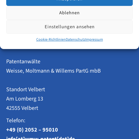
Kostenlose
Weiterlesen
Ablehnen
Online-
Erstberatung
Einstellungen ansehen
mit
einem
Patentanwalt
Cookie-Richtlinien
Datenschutz
Impressum
–
jetzt
buchbar!
Patentanwälte
Weisse, Moltmann & Willems PartG mbB
Standort Velbert
Am Lomberg 13
42555 Velbert
Telefon:
+49 (0) 2052 – 95010
info[at]wmw-patent[dot]de