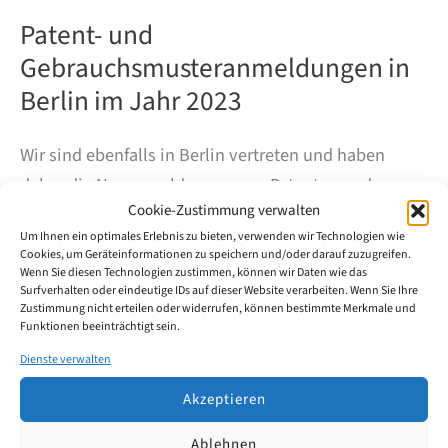
Patent- und
Gebrauchsmusteranmeldungen in
Berlin im Jahr 2023
Wir sind ebenfalls in Berlin vertreten und haben
daher die Neuanmeldungen von Patenten und
Cookie-Zustimmung verwalten
Gebrauchsmustern in Berlin für das Jahr 2023
Um Ihnen ein optimales Erlebnis zu bieten, verwenden wir Technologien wie
genauer untersucht. Dabei wurden sowohl
Cookies, um Geräteinformationen zu speichern und/oder darauf zuzugreifen.
Unternehmen als auch Privatpersonen
Wenn Sie diesen Technologien zustimmen, können wir Daten wie das
Surfverhalten oder eindeutige IDs auf dieser Website verarbeiten. Wenn Sie Ihre
berücksichtigt, um ein umfassendes Bild der Berliner
Zustimmung nicht erteilen oder widerrufen, können bestimmte Merkmale und
Funktionen beeinträchtigt sein.
Innovationsaktivität zu erhalten.
Dienste verwalten
Patent-
Weiterlesen
Akzeptieren
und
Gebrauchsmusteranmeldungen
Ablehnen