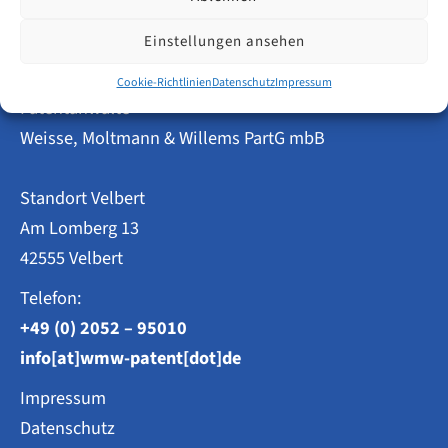
in
Berlin
im
Einstellungen ansehen
Jahr
2023
Cookie-Richtlinien
Datenschutz
Impressum
Patentanwälte
Weisse, Moltmann & Willems PartG mbB
Standort Velbert
Am Lomberg 13
42555 Velbert
Telefon:
+49 (0) 2052 – 95010
info[at]wmw-patent[dot]de
Impressum
Datenschutz