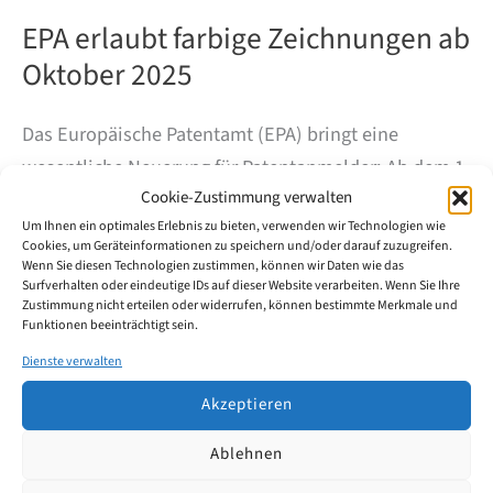
EPA erlaubt farbige Zeichnungen ab
Oktober 2025
Das Europäische Patentamt (EPA) bringt eine
wesentliche Neuerung für Patentanmelder: Ab dem 1.
Cookie-Zustimmung verwalten
Oktober 2025 dürfen Zeichnungen in europäischen
Um Ihnen ein optimales Erlebnis zu bieten, verwenden wir Technologien wie
Patentanmeldungen auch in Farbe eingereicht
Cookies, um Geräteinformationen zu speichern und/oder darauf zuzugreifen.
werden – ein bedeutender Schritt in Richtung
Wenn Sie diesen Technologien zustimmen, können wir Daten wie das
Surfverhalten oder eindeutige IDs auf dieser Website verarbeiten. Wenn Sie Ihre
moderner und flexibler Patentanmeldepraxis.
Zustimmung nicht erteilen oder widerrufen, können bestimmte Merkmale und
Funktionen beeinträchtigt sein.
EPA
Dienste verwalten
Weiterlesen
erlaubt
farbige
Akzeptieren
Zeichnungen
ab
Ablehnen
Oktober
2025