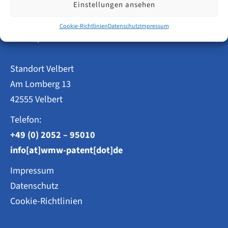
Einstellungen ansehen
Patentanwälte
Cookie-Richtlinien
Datenschutz
Impressum
Weisse, Moltmann & Willems PartG mbB
Standort Velbert
Am Lomberg 13
42555 Velbert
Telefon:
+49 (0) 2052 – 95010
info[at]wmw-patent[dot]de
Impressum
Datenschutz
Cookie-Richtlinien