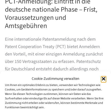
PCT-Anmeldung: Eintritt in die
deutsche nationale Phase – Frist,
Voraussetzungen und
Amtsgebühren
Eine internationale Patentanmeldung nach dem
Patent Cooperation Treaty (PCT) bietet Anmeldern
den Vorteil, mit einer einzigen Anmeldung zunächst
über 150 Vertragsstaaten zu erfassen. Patentschutz
für Deutschland entsteht dadurch allerdings noch
nicht. Spätestens am Ende der internationalen Phase
Cookie-Zustimmung verwalten
muss die Anmeldung in die nationale Phase vor dem
Um Ihnen ein optimales Erlebnis zu bieten, verwenden wir Technologien wie
Cookies, um Geräteinformationen zu speichern und/oder darauf zuzugreifen.
Deutschen Patent- und Markenamt (DPMA) oder in
Wenn Sie diesen Technologien zustimmen, können wir Daten wie das
die europäische regionale Phase vor dem
Surfverhalten oder eindeutige IDs auf dieser Website verarbeiten. Wenn Sie Ihre
Zustimmung nicht erteilen oder widerrufen, können bestimmte Merkmale und
Europäischen Patentamt (EPA) überführt werden. Wer
Funktionen beeinträchtigt sein.