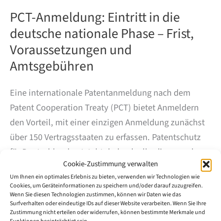
PCT-Anmeldung: Eintritt in die
deutsche nationale Phase – Frist,
Voraussetzungen und
Amtsgebühren
Eine internationale Patentanmeldung nach dem
Patent Cooperation Treaty (PCT) bietet Anmeldern
den Vorteil, mit einer einzigen Anmeldung zunächst
über 150 Vertragsstaaten zu erfassen. Patentschutz
für Deutschland entsteht dadurch allerdings noch
Cookie-Zustimmung verwalten
nicht. Spätestens am Ende der internationalen Phase
Um Ihnen ein optimales Erlebnis zu bieten, verwenden wir Technologien wie
muss die Anmeldung in die nationale Phase vor dem
Cookies, um Geräteinformationen zu speichern und/oder darauf zuzugreifen.
Deutschen Patent- und Markenamt (DPMA) oder in
Wenn Sie diesen Technologien zustimmen, können wir Daten wie das
Surfverhalten oder eindeutige IDs auf dieser Website verarbeiten. Wenn Sie Ihre
die europäische regionale Phase vor dem
Zustimmung nicht erteilen oder widerrufen, können bestimmte Merkmale und