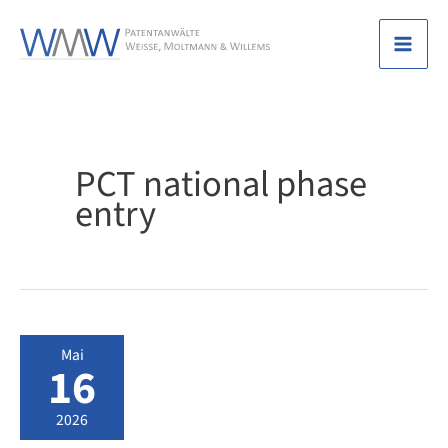
Zum
Inhalt
Mai
springen
Men
PCT national phase
entry
Mai
16
2026