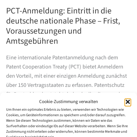
PCT-Anmeldung: Eintritt in die
deutsche nationale Phase – Frist,
Voraussetzungen und
Amtsgebühren
Eine internationale Patentanmeldung nach dem
Patent Cooperation Treaty (PCT) bietet Anmeldern
den Vorteil, mit einer einzigen Anmeldung zunächst
über 150 Vertragsstaaten zu erfassen. Patentschutz
für Deutschland entsteht dadurch allerdings noch
Cookie-Zustimmung verwalten
nicht. Spätestens am Ende der internationalen Phase
Um Ihnen ein optimales Erlebnis zu bieten, verwenden wir Technologien wie
muss die Anmeldung in die nationale Phase vor dem
Cookies, um Geräteinformationen zu speichern und/oder darauf zuzugreifen.
Deutschen Patent- und Markenamt (DPMA) oder in
Wenn Sie diesen Technologien zustimmen, können wir Daten wie das
Surfverhalten oder eindeutige IDs auf dieser Website verarbeiten. Wenn Sie Ihre
die europäische regionale Phase vor dem
Zustimmung nicht erteilen oder widerrufen, können bestimmte Merkmale und