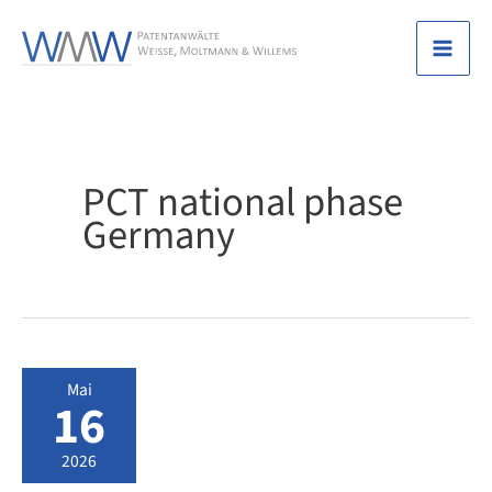
Zum
Inhalt
Mai
springen
Men
PCT national phase
Germany
Mai
16
2026