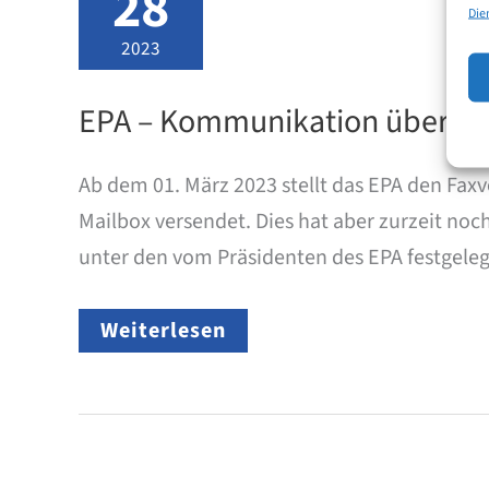
28
Die
2023
EPA – Kommunikation über F
Ab dem 01. März 2023 stellt das EPA den Fax
Mailbox versendet. Dies hat aber zurzeit no
unter den vom Präsidenten des EPA festgelegt
EPA
Weiterlesen
–
Kommunikation
über
FAX