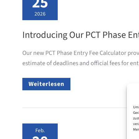
25
2026
Introducing Our PCT Phase Ent
Our new PCT Phase Entry Fee Calculator provi
estimate of deadlines and official fees for 
Introducing
Weiterlesen
Our
PCT
Phase
Entry
Um 
Ger
Fee
zus
Calculator
ver
Feb.
Mer