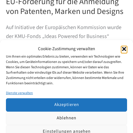
EU-Förderung für die Anmeldung
von Patenten, Marken und Designs
Auf Initiative der Europäischen Kommission wurde
der KMU-Fonds „Ideas Powered for Business“
eingerichtet. Der KMU-Fonds bietet kleinen und
Cookie-Zustimmung verwalten
mittleren Unternehmen (KMU) mit Sitz in der
Um Ihnen ein optimales Erlebnis zu bieten, verwenden wir Technologien wie
Europäischen Union (EU) finanzielle Unterstützung
Cookies, um Geräteinformationen zu speichern und/oder darauf zuzugreifen.
Wenn Sie diesen Technologien zustimmen, können wir Daten wie das
für den Schutz ihrer Rechte des geistigen Eigentums.
Surfverhalten oder eindeutige IDs auf dieser Website verarbeiten. Wenn Sie Ihre
Zustimmung nicht erteilen oder widerrufen, können bestimmte Merkmale und
Funktionen beeinträchtigt sein.
EU-
Weiterlesen
Dienste verwalten
Förderung
für
Akzeptieren
die
Anmeldung
von
Ablehnen
Patenten,
Marken
Einstellungen ansehen
und