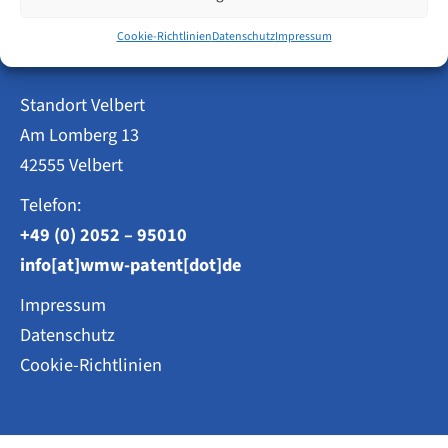
Patentanwälte
Designs
Cookie-Richtlinien
Datenschutz
Impressum
Weisse, Moltmann & Willems PartG mbB
Standort Velbert
Am Lomberg 13
42555 Velbert
Telefon:
+49 (0) 2052 – 95010
info[at]wmw-patent[dot]de
Impressum
Datenschutz
Cookie-Richtlinien