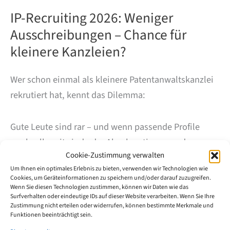
IP-Recruiting 2026: Weniger
Ausschreibungen – Chance für
kleinere Kanzleien?
Wer schon einmal als kleinere Patentanwaltskanzlei
rekrutiert hat, kennt das Dilemma:
Gute Leute sind rar – und wenn passende Profile
wechselbereit sind oder Absolventinnen und
Cookie-Zustimmung verwalten
Absolventen neu in den IP-Bereich einsteigen wollen,
Um Ihnen ein optimales Erlebnis zu bieten, verwenden wir Technologien wie
bekommen häufig große Kanzleien oder
Cookies, um Geräteinformationen zu speichern und/oder darauf zuzugreifen.
Industrie/Inhouse den Zuschlag.
Wenn Sie diesen Technologien zustimmen, können wir Daten wie das
Surfverhalten oder eindeutige IDs auf dieser Website verarbeiten. Wenn Sie Ihre
Zustimmung nicht erteilen oder widerrufen, können bestimmte Merkmale und
Funktionen beeinträchtigt sein.
Genau deshalb haben wir den Markt über einen