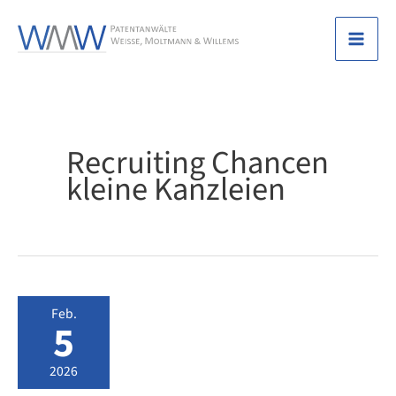
Zum
Inhalt
Mai
springen
Men
Recruiting Chancen
kleine Kanzleien
Feb.
5
2026