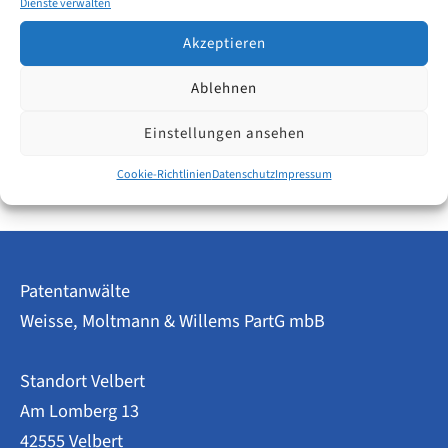
Dienste verwalten
längeren Zeitraum (fast drei Jahre) beobachtet. Nicht
aus Neugier, sondern um eine sehr praktische Frage
Akzeptieren
zu beantworten:
Ablehnen
IP-
Weiterlesen
Einstellungen ansehen
Recruiting
2026:
Cookie-Richtlinien
Datenschutz
Impressum
Weniger
Ausschreibungen
–
Chance
für
kleinere
Patentanwälte
Kanzleien?
Weisse, Moltmann & Willems PartG mbB
Standort Velbert
Am Lomberg 13
42555 Velbert