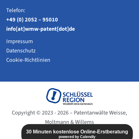
Telefon:
+49 (0) 2052 – 95010
info[at]wmw-patent[dot]de
Impressum
Datenschutz
Cookie-Richtlinien
Copyright © 2023 - 2026 – Patentanwälte Weisse,
Moltmann & Willems
Website created by
BC-DESIGN
30 Minuten kostenlose Online-Erstberatung
powered by Calendly