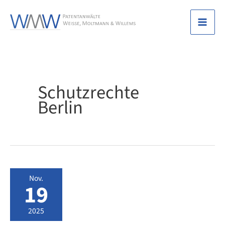
Zum
Inhalt
Mai
springen
Men
Schutzrechte
Berlin
Nov.
19
2025