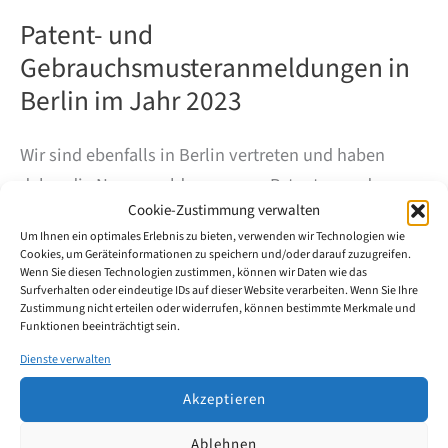
Patent- und
Gebrauchsmusteranmeldungen in
Berlin im Jahr 2023
Wir sind ebenfalls in Berlin vertreten und haben
daher die Neuanmeldungen von Patenten und
Cookie-Zustimmung verwalten
Gebrauchsmustern in Berlin für das Jahr 2023
Um Ihnen ein optimales Erlebnis zu bieten, verwenden wir Technologien wie
genauer untersucht. Dabei wurden sowohl
Cookies, um Geräteinformationen zu speichern und/oder darauf zuzugreifen.
Unternehmen als auch Privatpersonen
Wenn Sie diesen Technologien zustimmen, können wir Daten wie das
Surfverhalten oder eindeutige IDs auf dieser Website verarbeiten. Wenn Sie Ihre
berücksichtigt, um ein umfassendes Bild der Berliner
Zustimmung nicht erteilen oder widerrufen, können bestimmte Merkmale und
Funktionen beeinträchtigt sein.
Innovationsaktivität zu erhalten.
Dienste verwalten
Patent-
Weiterlesen
Akzeptieren
und
Gebrauchsmusteranmeldungen
Ablehnen