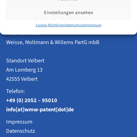
in
Berlin
im
Einstellungen ansehen
Jahr
2023
Cookie-Richtlinien
Datenschutz
Impressum
Patentanwälte
Weisse, Moltmann & Willems PartG mbB
Standort Velbert
Am Lomberg 13
42555 Velbert
Telefon:
+49 (0) 2052 – 95010
info[at]wmw-patent[dot]de
Impressum
Datenschutz